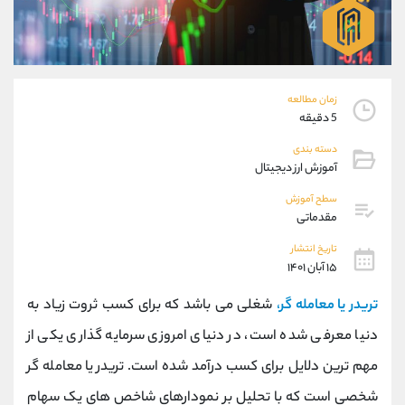
موبایل
09304891085
واتساپ
شروع گفتگو
تلگرام
@Armteam_admin_103
داخلی
103
زمان مطالعه
5 دقیقه
پشتیبان فروش
(فائزه تهرانی)
دسته بندی
موبایل
09101364784
آموزش ارز دیجیتال
واتساپ
شروع گفتگو
تلگرام
@Armteam_admin_104
سطح آموزش
مقدماتی
داخلی
104
تاریخ انتشار
۱۵ آبان ۱۴۰۱
اطلاعات تماس
(دفتر فروش)
تلفن
021-22021030
تریدر یا معامله گر
،
شغلی می باشد که برای کسب ثروت زیاد به
تلفن
021-22021040
دنیا معرفی شده است، در دنیای امروزی سرمایه گذاری یکی از
بدون پیش شماره
90001030
مهم ترین دلایل برای کسب درآمد شده است. تریدر
یا معامله گر
اینستاگرام
@alireza.mehrabii
کانال تلگرام
@alirezamehrabi_com
شخصی است که با تحلیل بر نمودارهای شاخص های یک سهام