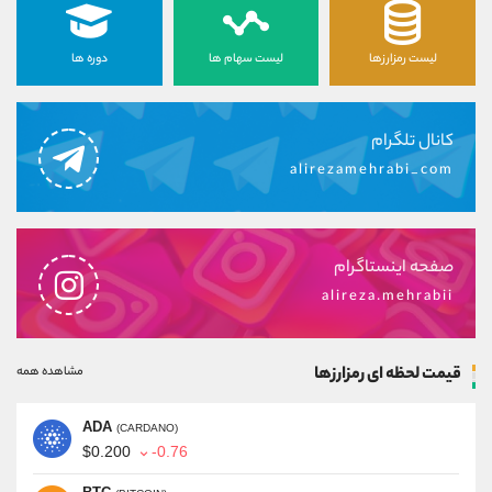
لیست رمزارزها
لیست سهام ها
دوره ها
کانال تلگرام
alirezamehrabi_com
صفحه اینستاگرام
alireza.mehrabii
قیمت لحظه ای رمزارزها
مشاهده همه
ADA
(CARDANO)
$0.200
-0.76