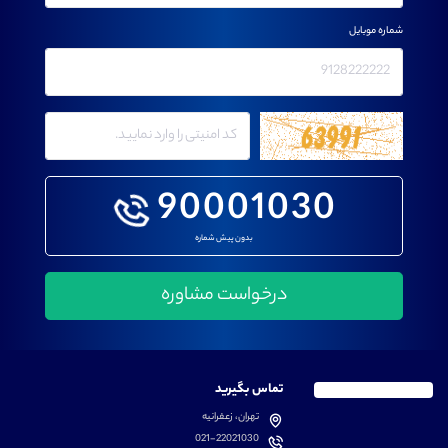
شماره موبایل
90001030
بدون پیش شماره
تماس بگیرید
تهران، زعفرانیه
021-22021030