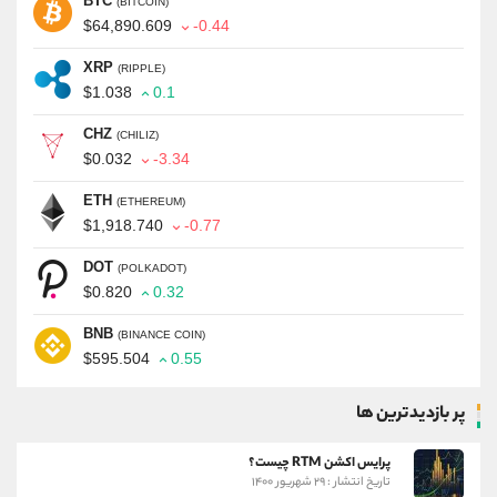
BTC
(BITCOIN)
$64,890.609
-0.44
XRP
(RIPPLE)
$1.038
0.1
CHZ
(CHILIZ)
$0.032
-3.34
ETH
(ETHEREUM)
$1,918.740
-0.77
DOT
(POLKADOT)
$0.820
0.32
BNB
(BINANCE COIN)
$595.504
0.55
پر بازدیدترین ها
پرایس اکشن RTM چیست؟
تاریخ انتشار : ۲۹ شهریور ۱۴۰۰