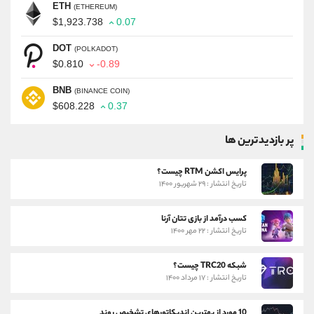
ETH
(ETHEREUM)
$1,923.738
0.07
DOT
(POLKADOT)
$0.810
-0.89
BNB
(BINANCE COIN)
$608.228
0.37
پر بازدیدترین ها
پرایس اکشن RTM چیست؟
تاریخ انتشار : ۲۹ شهریور ۱۴۰۰
کسب درآمد از بازی تتان آرنا
تاریخ انتشار : ۲۲ مهر ۱۴۰۰
شبکه TRC20 چیست؟
تاریخ انتشار : ۱۷ مرداد ۱۴۰۰
10 مورد از بهترین اندیکاتورهای تشخیص روند