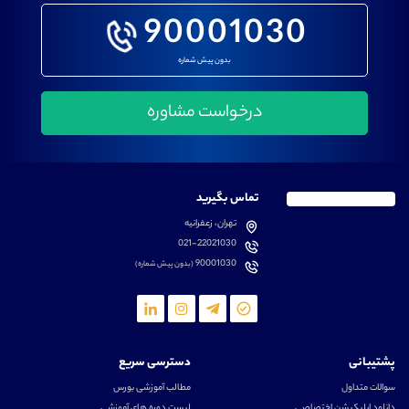
90001030
بدون پیش شماره
تماس بگیرید
تهران، زعفرانیه
021-22021030
90001030
(بدون پیش شماره)
پشتیبانی
دسترسی سریع
سوالات متداول
مطالب آموزشی بورس
دانلود اپلیکیشن اختصاصی
لیست دوره های آموزشی