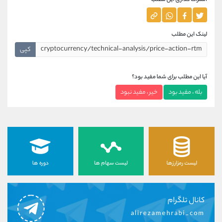
اشتراک گذاری این مطلب
لینک این مطلب
کپی
آیا این مطلب برای شما مفید بود؟
بله ، مفید بود
خیر ، مفید نبود
لیست رمزارزها
لیست سهام ها
دوره ها
کانال تلگرام
alirezamehrabi_com