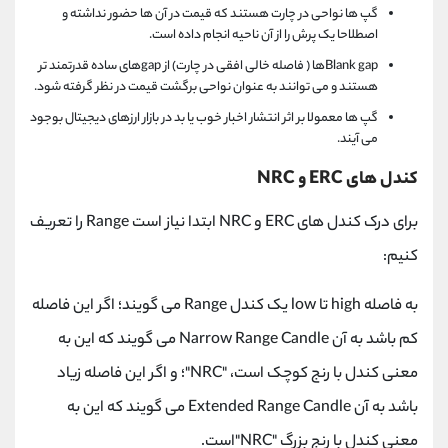
گپ ها نواحی در چارت هستند که قیمت در آن ها حضور نداشته و
اصطلاحا یک پرش را از آن ناحیه انجام داده است.
Blank gapها ( فاصله خالی افقی در چارت) از gapهای ساده قدرتمند تر
هستند و می توانند به عنوان نواحی برگشت قیمت در نظر گرفته شود.
گپ ها معمولا بر اثر انتشار اخبار خوب یا بد در بازار ارزهای دیجیتال بوجود
می آیند.
کندل های ERC و NRC
برای درک کندل های ERC و NRC ابتدا نیاز است Range را تعریف
کنیم:
به فاصله high تا low یک کندل Range می گویند؛ اگر این فاصله
کم باشد به آن Narrow Range Candle می گویند که این به
معنی کندل با رنج کوچک است، "NRC"؛ و اگر این فاصله زیاد
باشد به آن Extended Range Candle می گویند که این به
معنی کندل با رنج بزرگ "NRC"است.