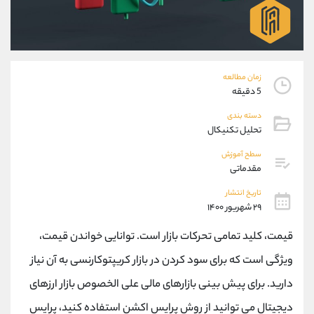
موبایل
09101364784
واتساپ
شروع گفتگو
تلگرام
@Armteam_admin_104
داخلی
104
زمان مطالعه
5 دقیقه
پشتیبان فروش
(ایمان پوراسماعیلی)
دسته بندی
موبایل
09927779040
تحلیل تکنیکال
واتساپ
شروع گفتگو
تلگرام
@Armteam_admin_por
سطح آموزش
مقدماتی
داخلی
107
تاریخ انتشار
۲۹ شهریور ۱۴۰۰
اطلاعات تماس
(دفتر فروش)
تلفن
021-22021030
قیمت، کلید تمامی تحرکات بازار است. توانایی خواندن قیمت،
تلفن
021-22021040
ویژگی است که برای سود کردن در بازار کریپتوکارنسی به آن نیاز
بدون پیش شماره
90001030
دارید. برای پیش بینی بازارهای مالی علی الخصوص بازار ارزهای
اینستاگرام
@alireza.mehrabii
کانال تلگرام
@alirezamehrabi_com
دیجیتال می توانید از روش پرایس اکشن استفاده کنید، پرایس