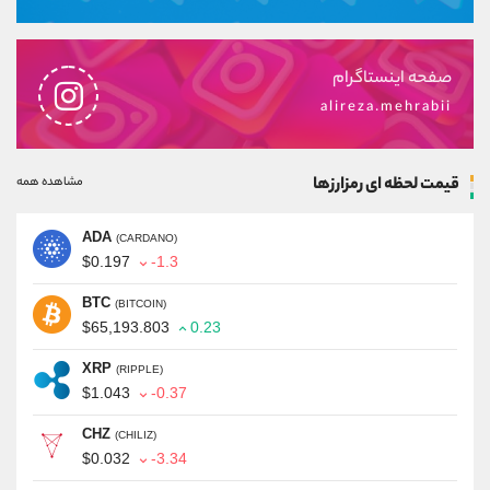
صفحه اینستاگرام
alireza.mehrabii
قیمت لحظه ای رمزارزها
مشاهده همه
ADA
(CARDANO)
$0.197
-1.3
BTC
(BITCOIN)
$65,193.803
0.23
XRP
(RIPPLE)
$1.043
-0.37
CHZ
(CHILIZ)
$0.032
-3.34