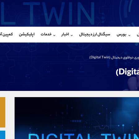
بان فروش
پشتیبان فروش
(محسن یزدی)
(یوسف فرخنده)
ل
بورس
سیگنال ارز دیجیتال
اخبار
خدمات
اپلیکیشن
کمپین آ
09304891085
موبایل
9194198792
شروع گفتگو
واتساپ
شروع گفتگ
@Armteam_admin_103
تلگرام
Armteam_admin_33
ی دوقلوی دیجیتال (Digital Twin)
103
داخلی
8