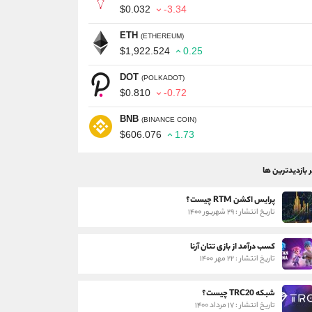
$0.032
-3.34
ETH
(ETHEREUM)
$1,922.524
0.25
DOT
(POLKADOT)
$0.810
-0.72
BNB
(BINANCE COIN)
$606.076
1.73
ر بازدیدترین ها
پرایس اکشن RTM چیست؟
تاریخ انتشار : ۲۹ شهریور ۱۴۰۰
کسب درآمد از بازی تتان آرنا
تاریخ انتشار : ۲۲ مهر ۱۴۰۰
شبکه TRC20 چیست؟
تاریخ انتشار : ۱۷ مرداد ۱۴۰۰