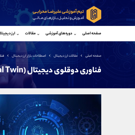
پشتیبان فروش
پشتی
(ایمان پوراسماعیلی)
صفحه اصلی
دوره‌های آموزشی
مقالات
ارز دیجیتا
موبایل
09927779040
موبایل
واتساپ
شروع گفتگو
واتساپ
تلگرام
@Armteam_admin_por
تلگرام
صفحه اصلی
مقالات ارز دیجیتال
اصطلاحات بازار ارز دیجیتال
فناور
داخلی
107
داخلی
فناوری دوقلوی دیجیتال (Digital Twin)
اطلاعات تماس
(دفتر فروش)
تلفن
تلفن
بدون پیش شماره
اینستاگرام
کانال تلگرام
کانال بله