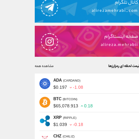
کانال تلگرام
alirezamehrabi_com
صفحه اینستاگرام
alireza.mehrabii
یمت لحظه ای رمزارزها
مشاهده همه
ADA
(CARDANO)
$0.197
-1.08
BTC
(BITCOIN)
$65,078.913
0.18
XRP
(RIPPLE)
$1.039
-0.18
CHZ
(CHILIZ)