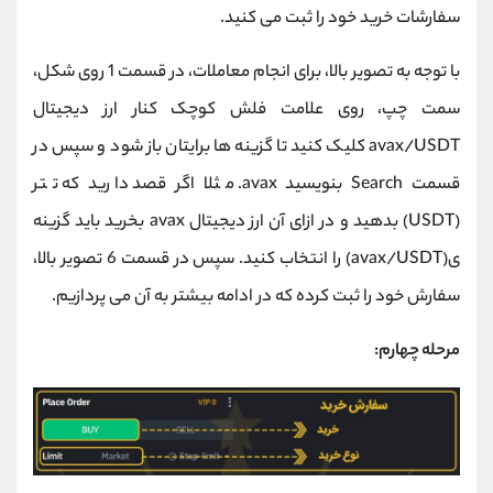
سفارشات خرید خود را ثبت می کنید.
با توجه به تصویر بالا، برای انجام معاملات، در قسمت 1 روی شکل،
سمت چپ، روی علامت فلش کوچک کنار ارز دیجیتال
avax/USDT کلیک کنید تا گزینه ها برایتان باز شود و سپس در
قسمت Search بنویسید avax. مثلا اگر قصد دارید که تتر
(USDT) بدهید و در ازای آن ارز دیجیتال avax بخرید باید گزینه
ی(avax/USDT) را انتخاب کنید. سپس در قسمت 6 تصویر بالا،
سفارش خود را ثبت کرده که در ادامه بیشتر به آن می پردازیم.
مرحله چهارم: