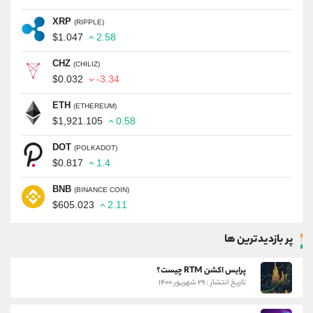
XRP
(RIPPLE)
$1.047
2.58
CHZ
(CHILIZ)
$0.032
-3.34
ETH
(ETHEREUM)
$1,921.105
0.58
DOT
(POLKADOT)
$0.817
1.4
BNB
(BINANCE COIN)
$605.023
2.11
پر بازدیدترین ها
پرایس اکشن RTM چیست؟
تاریخ انتشار : ۲۹ شهریور ۱۴۰۰