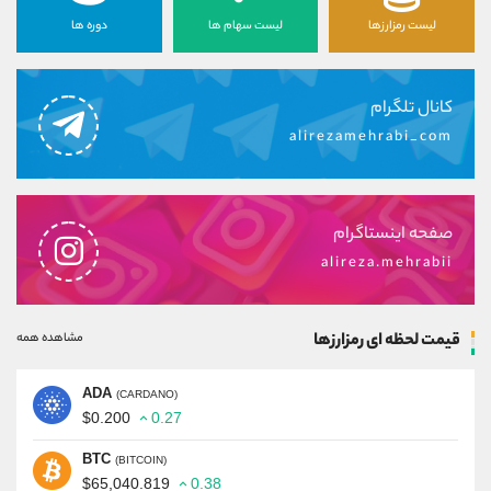
لیست رمزارزها
لیست سهام ها
دوره ها
کانال تلگرام
alirezamehrabi_com
صفحه اینستاگرام
alireza.mehrabii
قیمت لحظه ای رمزارزها
مشاهده همه
ADA
(CARDANO)
$0.200
0.27
BTC
(BITCOIN)
$65,040.819
0.38