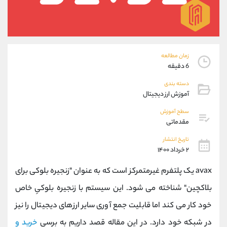
موبایل
09101364784
واتساپ
شروع گفتگو
تلگرام
@Armteam_admin_104
داخلی
104
زمان مطالعه
6 دقیقه
پشتیبان فروش
(محسن یزدی)
دسته بندی
موبایل
09304891085
آموزش ارز دیجیتال
واتساپ
شروع گفتگو
تلگرام
@Armteam_admin_103
سطح آموزش
مقدماتی
داخلی
103
تاریخ انتشار
۲ خرداد ۱۴۰۰
اطلاعات تماس
(دفتر فروش)
تلفن
021-22021030
avax یک پلتفرم غیرمتمرکز است که به عنوان "زنجیره بلوکی برای
تلفن
021-22021040
بلاکچین" شناخته می شود. این سیستم با زنجیره بلوکیِ خاص
بدون پیش شماره
90001030
خود کار می کند اما قابلیت جمع آوری سایر ارزهای دیجیتال را نیز
اینستاگرام
@alireza.mehrabii
کانال تلگرام
@alirezamehrabi_com
در شبکه خود دارد. در این مقاله قصد داریم به برسی
خرید و