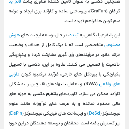
همچنین دکسی به عنوان تامین ‌کننده فناوری پشت
لانچ ‌پد
گرافان (GraFun)، زیرساختی ساده و کارآمد برای ایجاد و عرضه
میم‌ کوین ‌ها فراهم آورده است.
این پلتفرم با نگاهی به
آینده
، در حال توسعه ایجنت ‌های
هوش
مصنوعی
متخصصی است که با درک کامل از اهداف و وضعیت
خزانه دائو، در فرآیندهای رأی ‌گیری مشارکت کرده و یکپارچگی
حاکمیت را تضمین می‌ کنند. علاوه بر این، دکسی با تسهیل
یکپارچگی با پروتکل ‌های خارجی، فرآیند توکنیزه کردن
دارایی‌
های واقعی
(RWA) و تعامل با نهادهای آف چین را به شکلی
کارآمد ممکن می ‌سازد. کاربردهای
پلتفرم دکسی
به حوزه ‌های
مالی محدود نمانده و به عرصه ‌های نوآورانه مانند علوم
غیرمتمرکز (
DeSci
) و زیرساخت‌ های فیزیکی غیرمتمرکز (
DePin
)
نیز گسترش یافته است. محققان و توسعه ‌دهندگان در این حوزه‌