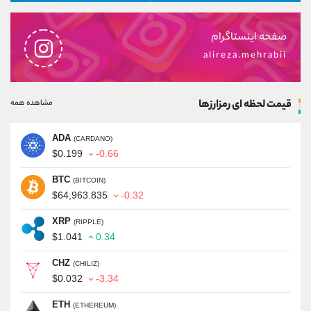
صفحه اینستاگرام
alireza.mehrabii
قیمت لحظه ای رمزارزها
مشاهده همه
ADA
(CARDANO)
$0.199
-0.66
BTC
(BITCOIN)
$64,963.835
-0.32
XRP
(RIPPLE)
$1.041
0.34
CHZ
(CHILIZ)
$0.032
-3.34
ETH
(ETHEREUM)