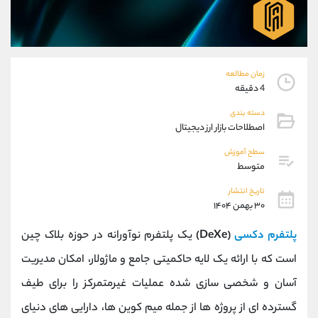
موبایل
09194198792
واتساپ
شروع گفتگو
تلگرام
@Armteam_admin_33
داخلی
118
زمان مطالعه
4 دقیقه
پشتیبان فروش
(ایمان پوراسماعیلی)
دسته بندی
موبایل
09927779040
اصطلاحات بازار ارز دیجیتال
واتساپ
شروع گفتگو
سطح آموزش
تلگرام
@Armteam_admin_por
متوسط
داخلی
107
تاریخ انتشار
۳۰ بهمن ۱۴۰۴
اطلاعات تماس
(دفتر فروش)
پلتفرم دکسی
(DeXe)
یک پلتفرم نوآورانه در حوزه بلاک چین
تلفن
021-22021030
تلفن
021-22021040
است که با ارائه یک لایه حاکمیتی جامع و ماژولار، امکان مدیریت
بدون پیش شماره
90001030
آسان و شخصی ‌سازی ‌شده عملیات غیرمتمرکز را برای طیف
اینستاگرام
@alireza.mehrabii
کانال تلگرام
@alirezamehrabi_com
گسترده ‌ای از پروژه‌ ها از جمله میم‌ کوین‌ ها، دارایی‌ های دنیای