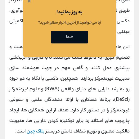
×
های دیگر، فرآیند راه ‌اندازی
میم‌ کوین‌
های مبتنی بر DAO را از
طریق لانچ‌ پد گرافان (GraFun) بهبود بخشد. در عرصه نوآوری،
به روز بمانید!
دکسی در حال آماده ‌سازی برای عرضه اولین ایجنت‌ های حاکمیتی
آیا می‌خواهید از آخرین اخبار مطلع شوید؟
مبتنی بر هوش مصنوعی است.
حتما
این عامل ‌های هوشمند با ساده‌ سازی فرآیندهای حاکمیت و
تصمیم‌ گیری، به دائوها کمک می‌ کنند تا با کارایی و اثربخشی
بیشتری عمل کنند و گامی مهم در جهت هوشمند سازی
مدیریت غیرمتمرکز بردارند. همچنین، دکسی با نگاه به دو حوزه
رو به رشد دارایی‌ های دنیای واقعی (RWA) و علوم غیرمتمرکز
(DeSci)، برنامه همکاری با ارائه ‌دهندگان علمی و حقوقی
غیرمتمرکز را در دستور کار دارد. هدف از این همکاری ‌ها، ایجاد
چارچوب ‌های استاندارد برای توکنیزه کردن دارایی‌ ها، مدیریت
مالکیت معنوی و توزیع شفاف دانش در بستر
بلاک چین
است.