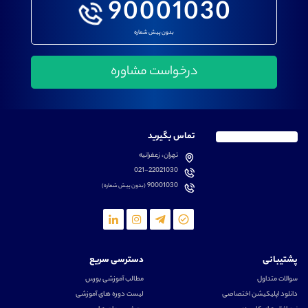
90001030
بدون پیش شماره
تماس بگیرید
تهران، زعفرانیه
021-22021030
90001030
(بدون پیش شماره)
پشتیبانی
دسترسی سریع
سوالات متداول
مطالب آموزشی بورس
دانلود اپلیکیشن اختصاصی
لیست دوره های آموزشی