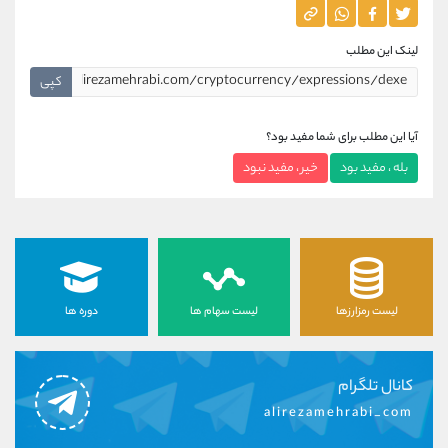
لینک این مطلب
کپی
آیا این مطلب برای شما مفید بود؟
بله ، مفید بود
خیر ، مفید نبود
لیست رمزارزها
لیست سهام ها
دوره ها
کانال تلگرام
alirezamehrabi_com