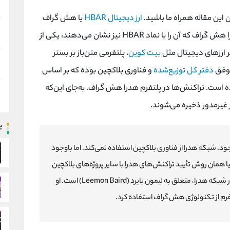
ان این مقاله همراه ما باشید.
ارز دیجیتال HBAR
یا هش گراف
با هدف خاصی وارد دنیای ارزهای دیجیتال شد. هدرا هش گراف که آن را با نماد HBAR نیز نشان می‌دهند، یکی از
یر ارزهای دیجیتال مثل
بیت کوین
، پلتفرمی متن‌باز بر بستر
موفق
دفتر کل توزیع‌شده
و فناوری بلاکچین بوده که بر اساس
ت‌دار غیرمدور (DAG) طراحی‌شده است. تراکنش‌ها در پلتفرم هدرا هش گراف، به‌جای این‌که
 غیرمدور ذخیره می‌شوند.
پ
ود، شبکه هدرا از فناوری بلاکچین استفاده نمی‌کند. اما باوجود
یا همان روش تأیید تراکنش‌های هدرا با سایر پروژه‌های بلاکچین
متفاوت است. ایده فناوری هش گراف به‌کاررفته در شبکه هدرا، متعلق به لیمون بایرد (Leemon Baird) است. او
تفرم از تکنولوژی هش گراف استفاده کرد.