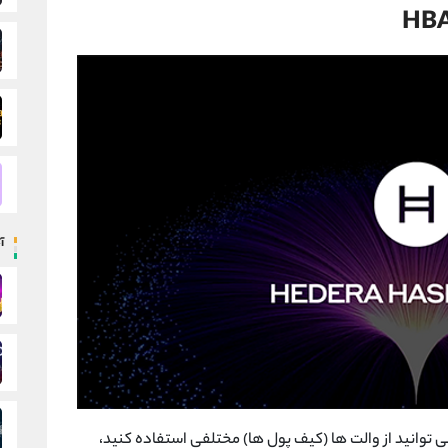
آ
ی خرید و فروش و نگهداری ارز دیجیتال HBAR می توانید از والت ها (کیف پول ها) مختلفی استفاده کنید،