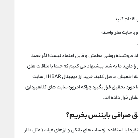
رید ارز دیجیتال HBAR طریق افراد فروشنده روشی مطمئن و قابل اعتماد نیست! اگر قصد
ل HBAR از اشخاص خریدار را دارید ما به شما پیشنهاد می کنیم که حتما با ملاقات های
حضوری با فرد فروشنده یا خریدار از صحت این معامله اطمینان حاصل کنید، خرید ارز دیجیتال HBAR از سایت
مورد تحقیق قرار بگیرد چراکه امروزه سایت های کلاهبرداری
ن قرار داده اند.
قیما با استفاده ازحساب های بانکی و ارزهای فیات ( مثل دلار