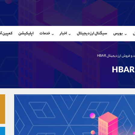
بان فروش
پشتیبان فروش
(ایمان پوراسماعیلی)
(یوسف فرخنده)
ل
بورس
سیگنال ارز دیجیتال
اخبار
خدمات
اپلیکیشن
کمپین آ
09927779040
موبایل
9194198792
شروع گفتگو
واتساپ
شروع گفتگ
@Armteam_admin_por
تلگرام
Armteam_admin_33
 فروش ارز دیجیتال HBAR
107
داخلی
8