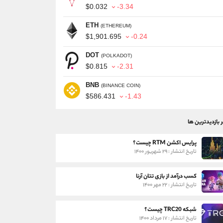
$0.032
-3.34
ETH
(ETHEREUM)
$1,901.695
-0.24
DOT
(POLKADOT)
$0.815
-2.31
BNB
(BINANCE COIN)
$586.431
-1.43
ر بازدیدترین ها
پرایس اکشن RTM چیست؟
تاریخ انتشار : ۲۹ شهریور ۱۴۰۰
کسب درآمد از بازی تتان آرنا
تاریخ انتشار : ۲۲ مهر ۱۴۰۰
شبکه TRC20 چیست؟
تاریخ انتشار : ۱۷ مرداد ۱۴۰۰