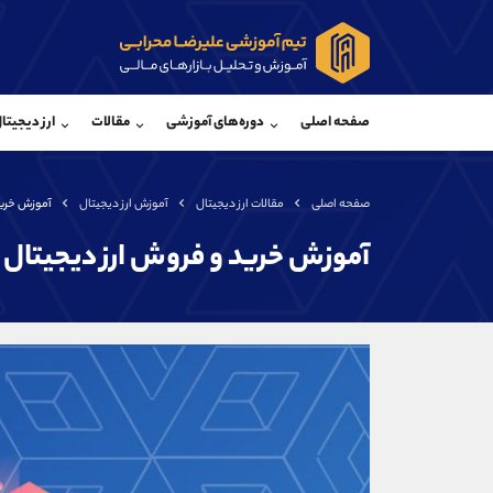
پشتیبان فروش
پشتی
(فائزه تهرانی)
صفحه اصلی
دوره‌های آموزشی
مقالات
ارز دیجیتا
موبایل
09101364784
موبایل
واتساپ
شروع گفتگو
واتساپ
تلگرام
@Armteam_admin_104
تلگرام
صفحه اصلی
مقالات ارز دیجیتال
آموزش ارز دیجیتال
آموزش خرید و
داخلی
104
داخلی
آموزش خرید و فروش ارز دیجیتال HBAR
اطلاعات تماس
(دفتر فروش)
تلفن
تلفن
بدون پیش شماره
اینستاگرام
کانال تلگرام
کانال بله