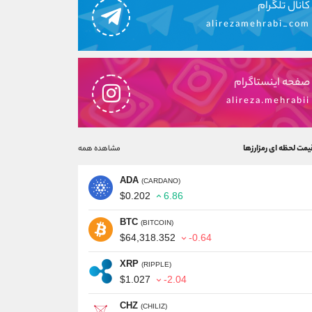
کانال تلگرام
alirezamehrabi_com
صفحه اینستاگرام
alireza.mehrabii
یمت لحظه ای رمزارزها
مشاهده همه
ADA
(CARDANO)
$0.202
6.86
BTC
(BITCOIN)
$64,318.352
-0.64
XRP
(RIPPLE)
$1.027
-2.04
CHZ
(CHILIZ)