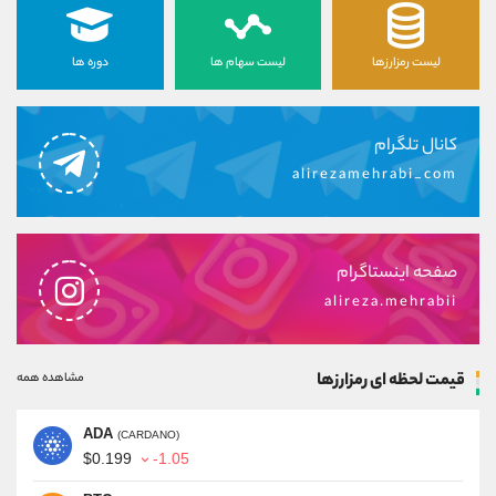
لیست رمزارزها
لیست سهام ها
دوره ها
کانال تلگرام
alirezamehrabi_com
صفحه اینستاگرام
alireza.mehrabii
قیمت لحظه ای رمزارزها
مشاهده همه
ADA
(CARDANO)
$0.199
-1.05