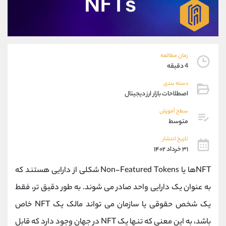
موبایل
09194198792
واتساپ
شروع گفتگو
تلگرام
@Armteam_admin_33
داخلی
118
زمان مطالعه
4 دقیقه
پشتیبان فروش
(فائزه تهرانی)
دسته بندی
موبایل
09101364784
اصطلاحات بازار ارز دیجیتال
واتساپ
شروع گفتگو
تلگرام
@Armteam_admin_104
سطح آموزش
متوسط
داخلی
104
تاریخ انتشار
۳۱ خرداد ۱۴۰۲
اطلاعات تماس
(دفتر فروش)
تلفن
021-22021030
NFTها یا Non-Featured Tokens شکلی از دارایی هستند که
تلفن
021-22021040
به عنوان یک دارایی واحد صادر می شوند. به طور دقیق تر، فقط
بدون پیش شماره
90001030
یک شخص حقوقی یا سازمان می تواند مالک یک NFT خاص
اینستاگرام
@alireza.mehrabii
کانال تلگرام
@alirezamehrabi_com
باشد، به این معنی که تنها یک NFT در جهان وجود دارد که قابل