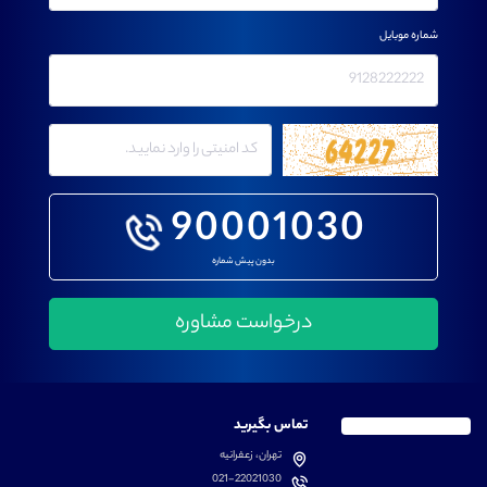
شماره موبایل
90001030
بدون پیش شماره
تماس بگیرید
تهران، زعفرانیه
021-22021030