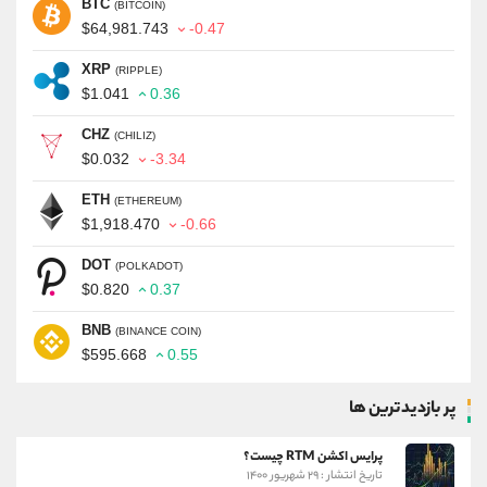
BTC
(BITCOIN)
$64,981.743
-0.47
XRP
(RIPPLE)
$1.041
0.36
CHZ
(CHILIZ)
$0.032
-3.34
ETH
(ETHEREUM)
$1,918.470
-0.66
DOT
(POLKADOT)
$0.820
0.37
BNB
(BINANCE COIN)
$595.668
0.55
پر بازدیدترین ها
پرایس اکشن RTM چیست؟
تاریخ انتشار : ۲۹ شهریور ۱۴۰۰