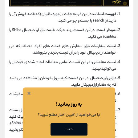
فهرست انتخاب
: در این گزینه جفت ارز مورد نظرتان (که قصد فروش آن را
دارید) را search یا جست و جو می کنید.
نمودار قیمت
: در این قسمت روند حرکت قیمت بازار ارز دیجیتال Shiba را
مشاهده می کنید.
لیست سفارشات بازار
: سفارش های قیمت های افراد مختلف که می
خواهند ارز دیجیتال خود را در آن قیمت بخرند یا بفروشند.
لیست معاملاتی
: در این قسمت تمامی معاملات انجام شده ی خودتان را
می توانید بینید.
دارایی ارز دیجیتال
: در این قسمت کیف پول خودتان را مشاهده می کنید
که چه مقدار ارز دیجیتال دارید.
×
قسمت ورود سفارش
: برای انجام معاملات خود در این قسمت سفارشات
فروش خود را ثبت می کنید.
به روز بمانید!
با توجه به تصویر بالا، برای انجام معاملات ( در قسمت 1 روی شکل، سمت
آیا می‌خواهید از آخرین اخبار مطلع شوید؟
چپ، روی علامت فلش کوچک کنار ارز دیجیتال BTC/USDT کلیک کنید
تا گزینه ها برایتان باز شود و سپس در قسمت Search بنویسید Shiba).
حتما
مثلا اگر قصد دارید که Shiba بفروشید و در ازای آن ارز دیجیتال تتر بخرید
باید گزینه ی(Shiba /USDT) را انتخاب کنید.