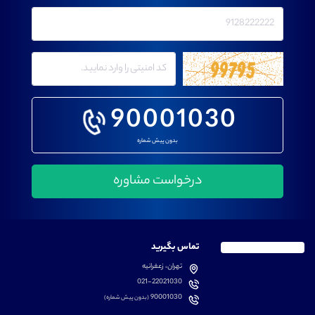
90001030
بدون پیش شماره
تماس بگیرید
تهران، زعفرانیه
021-22021030
90001030
(بدون پیش شماره)