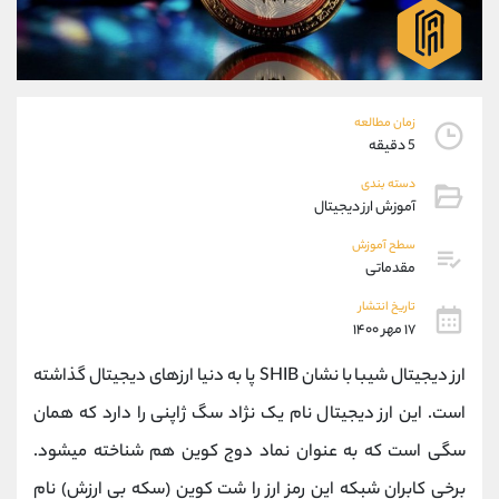
موبایل
09101364784
واتساپ
شروع گفتگو
تلگرام
@Armteam_admin_104
داخلی
104
زمان مطالعه
5 دقیقه
پشتیبان فروش
(محسن یزدی)
دسته بندی
موبایل
09304891085
آموزش ارز دیجیتال
واتساپ
شروع گفتگو
تلگرام
@Armteam_admin_103
سطح آموزش
مقدماتی
داخلی
103
تاریخ انتشار
۱۷ مهر ۱۴۰۰
اطلاعات تماس
(دفتر فروش)
تلفن
021-22021030
ارز دیجیتال شیبا
با نشان SHIB پا به دنیا ارزهای دیجیتال گذاشته
تلفن
021-22021040
است. این ارز دیجیتال نام یک نژاد سگ ژاپنی را دارد که همان
بدون پیش شماره
90001030
سگی است که به عنوان نماد دوج کوین هم شناخته میشود.
اینستاگرام
@alireza.mehrabii
کانال تلگرام
@alirezamehrabi_com
برخی کابران شبکه این رمز ارز را شت کوین (سکه بی ارزش) نام