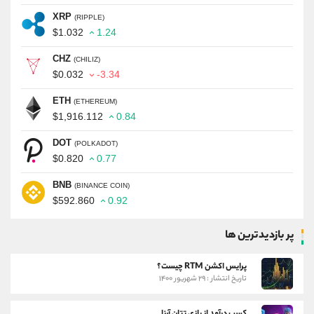
XRP
(RIPPLE)
$1.032
1.24
CHZ
(CHILIZ)
$0.032
-3.34
ETH
(ETHEREUM)
$1,916.112
0.84
DOT
(POLKADOT)
$0.820
0.77
BNB
(BINANCE COIN)
$592.860
0.92
پر بازدیدترین ها
پرایس اکشن RTM چیست؟
تاریخ انتشار : ۲۹ شهریور ۱۴۰۰