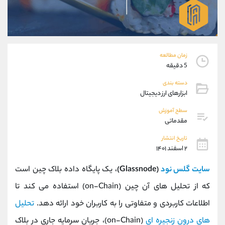
موبایل
09101364784
واتساپ
شروع گفتگو
تلگرام
@Armteam_admin_104
داخلی
104
زمان مطالعه
5 دقیقه
پشتیبان فروش
(یوسف فرخنده)
دسته بندی
موبایل
09194198792
ابزارهای ارز دیجیتال
واتساپ
شروع گفتگو
تلگرام
@Armteam_admin_33
سطح آموزش
مقدماتی
داخلی
118
تاریخ انتشار
۲ اسفند ۱۴۰۱
اطلاعات تماس
(دفتر فروش)
تلفن
021-22021030
سایت گلس نود
(Glassnode)
، یک پایگاه داده بلاک چین است
تلفن
021-22021040
که از تحلیل های آن چین (on-Chain) استفاده می کند تا
بدون پیش شماره
90001030
اطلاعات کاربردی و متفاوتی را به کاربران خود ارائه دهد.
تحلیل
اینستاگرام
@alireza.mehrabii
کانال تلگرام
@alirezamehrabi_com
های درون زنجیره ای
(on-Chain)، جریان سرمایه جاری در بلاک