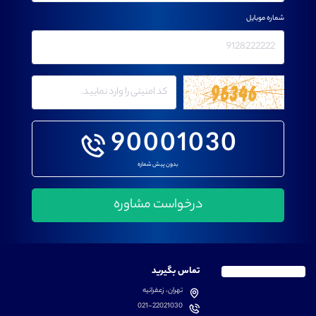
شماره موبایل
90001030
بدون پیش شماره
تماس بگیرید
تهران، زعفرانیه
021-22021030