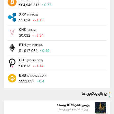
$64,946.317
0.75
XRP
(RIPPLE)
$1.024
-1.13
CHZ
(CHILIZ)
$0.032
-3.34
ETH
(ETHEREUM)
$1,917.064
0.49
DOT
(POLKADOT)
$0.813
-1.14
BNB
(BINANCE COIN)
$592.897
0.4
پر بازدیدترین ها
پرایس اکشن RTM چیست؟
تاریخ انتشار : ۲۹ شهریور ۱۴۰۰