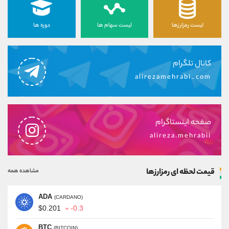
لیست رمزارزها
لیست سهام ها
دوره ها
کانال تلگرام
alirezamehrabi_com
صفحه اینستاگرام
alireza.mehrabii
قیمت لحظه ای رمزارزها
مشاهده همه
ADA
(CARDANO)
$0.201
-0.3
BTC
(BITCOIN)