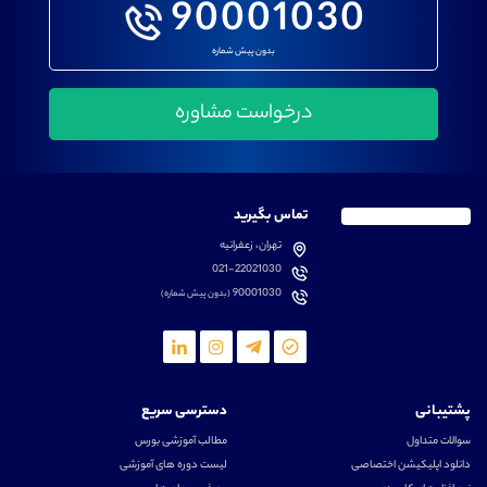
90001030
بدون پیش شماره
تماس بگیرید
تهران، زعفرانیه
021-22021030
90001030
(بدون پیش شماره)
پشتیبانی
دسترسی سریع
سوالات متداول
مطالب آموزشی بورس
دانلود اپلیکیشن اختصاصی
لیست دوره های آموزشی