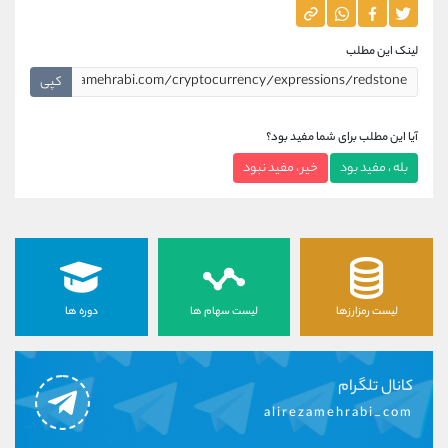
لینک این مطلب
کپی
آیا این مطلب برای شما مفید بود؟
بله ، مفید بود
خیر ، مفید نبود
لیست رمزارزها
لیست سهام ها
دوره ها
کانال تلگرام
alirezamehrabi_com