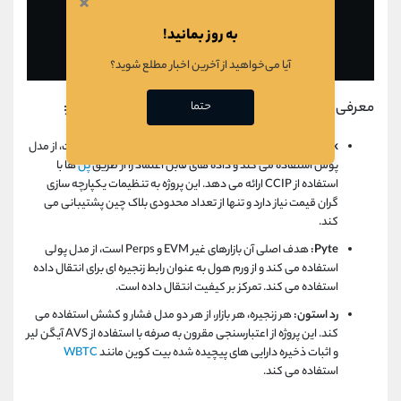
×
به روز بمانید!
آیا می‌خواهید از آخرین اخبار مطلع شوید؟
حتما
معرفی مختصری از پروژه های اصلی اوراکل موجود در بازار:
Chainlink:
در اصل برای
EVM
و DeFi قدیمی طراحی شده است، از مدل
پوش استفاده می کند و داده های قابل اعتماد را از طریق
پل
ها با
استفاده از CCIP ارائه می دهد. این پروژه به تنظیمات یکپارچه سازی
گران قیمت نیاز دارد و تنها از تعداد محدودی بلاک چین پشتیبانی می
کند.
Pyte:
هدف اصلی آن بازارهای غیر EVM و Perps است، از مدل پولی
استفاده می کند و از ورم هول به عنوان رابط زنجیره ای برای انتقال داده
استفاده می کند. تمرکز بر کیفیت انتقال داده است.
رد استون:
هر زنجیره، هر بازار، از هر دو مدل فشار و کشش استفاده می
کند. این پروژه از اعتبارسنجی مقرون به صرفه با استفاده از AVS آیگن لیر
و اثبات ذخیره دارایی های پیچیده شده بیت کوین مانند
WBTC
استفاده می کند.