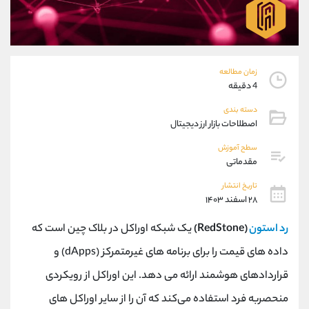
موبایل
09304891085
واتساپ
شروع گفتگو
تلگرام
@Armteam_admin_103
داخلی
103
زمان مطالعه
4 دقیقه
پشتیبان فروش
(فائزه تهرانی)
دسته بندی
موبایل
09101364784
اصطلاحات بازار ارز دیجیتال
واتساپ
شروع گفتگو
سطح آموزش
تلگرام
@Armteam_admin_104
مقدماتی
داخلی
104
تاریخ انتشار
۲۸ اسفند ۱۴۰۳
اطلاعات تماس
(دفتر فروش)
رد استون
(RedStone)
یک شبکه اوراکل در بلاک چین است که
تلفن
021-22021030
تلفن
021-22021040
داده‌ های قیمت را برای برنامه ‌های غیرمتمرکز (dApps) و
بدون پیش شماره
90001030
قراردادهای هوشمند ارائه می ‌دهد. این اوراکل از رویکردی
اینستاگرام
@alireza.mehrabii
کانال تلگرام
@alirezamehrabi_com
منحصربه ‌فرد استفاده می‌کند که آن را از سایر اوراکل‌ های