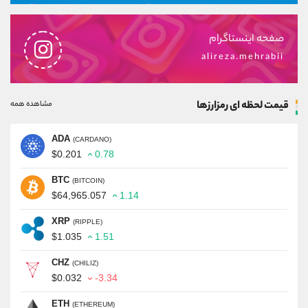
صفحه اینستاگرام
alireza.mehrabii
قیمت لحظه ای رمزارزها
مشاهده همه
ADA
(CARDANO)
$0.201
0.78
BTC
(BITCOIN)
$64,965.057
1.14
XRP
(RIPPLE)
$1.035
1.51
CHZ
(CHILIZ)
$0.032
-3.34
ETH
(ETHEREUM)