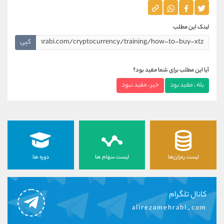
لینک این مطلب
کپی
آیا این مطلب برای شما مفید بود؟
بله ، مفید بود
خیر ، مفید نبود
لیست رمزارزها
لیست سهام ها
دوره ها
کانال تلگرام
alirezamehrabi_com