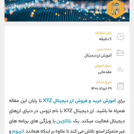
موبایل
09304891085
واتساپ
شروع گفتگو
تلگرام
@Armteam_admin_103
داخلی
103
زمان مطالعه
5 دقیقه
پشتیبان فروش
(ایمان پوراسماعیلی)
دسته بندی
موبایل
09927779040
آموزش ارز دیجیتال
واتساپ
شروع گفتگو
تلگرام
@Armteam_admin_por
سطح آموزش
مقدماتی
داخلی
107
تاریخ انتشار
۲۹ خرداد ۱۴۰۰
اطلاعات تماس
(دفتر فروش)
تلفن
021-22021030
برای
آموزش خرید و فروش ارز دیجیتال XTZ
تا پایان این مقاله
تلفن
021-22021040
همراه ما باشید. ارز دیجیتال XTZ با نام تزوس در دنیای ارزهای
بدون پیش شماره
90001030
دیجیتال فعالیت میکند. یک
بلاکچین
با ویژگی های برنامه های
اینستاگرام
@alireza.mehrabii
کانال تلگرام
@alirezamehrabi_com
غیر متمرکز استو تلاش می کند تا علاوه بر اینکه همانند
اتریوم
و