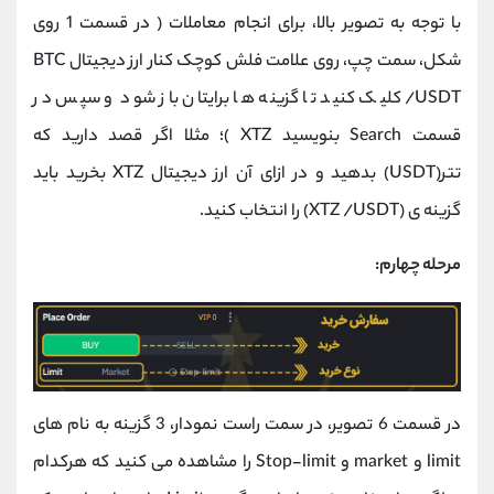
با توجه به تصویر بالا، برای انجام معاملات ( در قسمت 1 روی
شکل، سمت چپ، روی علامت فلش کوچک کنار ارز دیجیتال BTC
/USDT کلیک کنید تا گزینه ها برایتان باز شود و سپس در
قسمت Search بنویسید XTZ )؛ مثلا اگر قصد دارید که
تتر(USDT) بدهید و در ازای آن ارز دیجیتال XTZ بخرید باید
گزینه ی (XTZ /USDT) را انتخاب کنید.
مرحله چهارم:
در قسمت 6 تصویر، در سمت راست نمودار، 3 گزینه به نام های
limit و market و Stop-limit را مشاهده می کنید که هرکدام