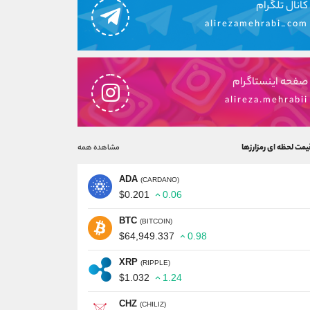
کانال تلگرام
alirezamehrabi_com
صفحه اینستاگرام
alireza.mehrabii
یمت لحظه ای رمزارزها
مشاهده همه
ADA
(CARDANO)
$0.200
-0.94
BTC
(BITCOIN)
$64,949.975
0.98
XRP
(RIPPLE)
$1.034
1.08
CHZ
(CHILIZ)