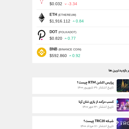
$0.032
-3.34
ETH
(ETHEREUM)
$1,916.537
0.83
DOT
(POLKADOT)
$0.819
0.38
BNB
(BINANCE COIN)
$593.525
1.04
ر بازدیدترین ها
پرایس اکشن RTM چیست؟
تاریخ انتشار : ۲۹ شهریور ۱۴۰۰
کسب درآمد از بازی تتان آرنا
تاریخ انتشار : ۲۲ مهر ۱۴۰۰
شبکه TRC20 چیست؟
تاریخ انتشار : ۱۷ مرداد ۱۴۰۰