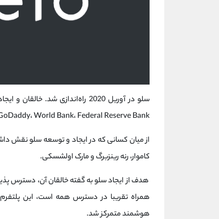
Circle، Visa، GoDaddy، World Bank، Federal Reserve Bank و دانشگ
از میان کسانی که در ایجاد و توسعه سلو نقش داش
کاموار، رنه رینزبرگ و مارک اولشسکی.
هدف از ایجاد سلو به گفته خالقان آن، دسترس ‌پذی
همراه تقریبا در دسترس همه است، این پلتفرم بر
هوشمند متمرکز شد.