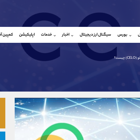
بان فروش
پشتیبان فروش
(محسن یزدی)
(یوسف فرخنده)
ل
بورس
سیگنال ارز دیجیتال
اخبار
خدمات
اپلیکیشن
کمپین آ
09304891085
موبایل
9194198792
شروع گفتگو
واتساپ
شروع گفتگ
@Armteam_admin_103
تلگرام
Armteam_admin_33
چیست؟
103
داخلی
8