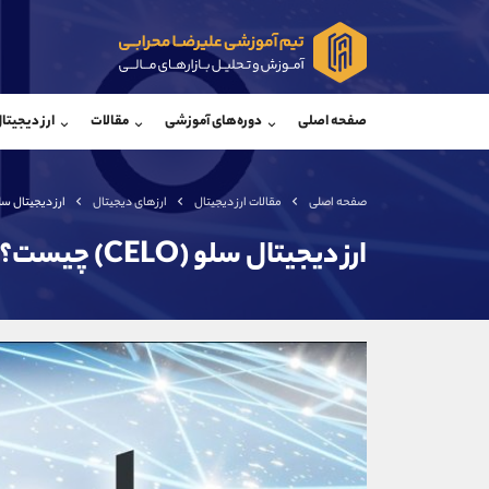
پشتیبان فروش
پشتی
(فائزه تهرانی)
صفحه اصلی
دوره‌های آموزشی
مقالات
ارز دیجیتا
موبایل
09101364784
موبایل
واتساپ
شروع گفتگو
واتساپ
تلگرام
@Armteam_admin_104
تلگرام
صفحه اصلی
مقالات ارز دیجیتال
ارزهای دیجیتال
ارز دیجیتال سلو (CELO) 
داخلی
104
داخلی
ارز دیجیتال سلو (CELO) چیست؟
اطلاعات تماس
(دفتر فروش)
تلفن
تلفن
بدون پیش شماره
اینستاگرام
کانال تلگرام
کانال بله