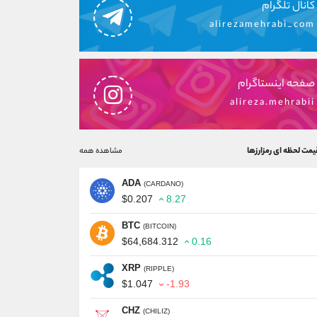
کانال تلگرام
alirezamehrabi_com
صفحه اینستاگرام
alireza.mehrabii
یمت لحظه ای رمزارزها
مشاهده همه
ADA
(CARDANO)
$0.207
8.27
BTC
(BITCOIN)
$64,684.312
0.16
XRP
(RIPPLE)
$1.047
-1.93
CHZ
(CHILIZ)