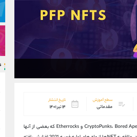
ق
سطح آموزش
تاریخ انتشار
مقدماتی
۱۴ تیر ۱۴۰۱
بازار کریپتو مملو از پروژه های جدید NFT است، CryptoPunks، Bored Apes و Etherrocks که بعضی از آنها