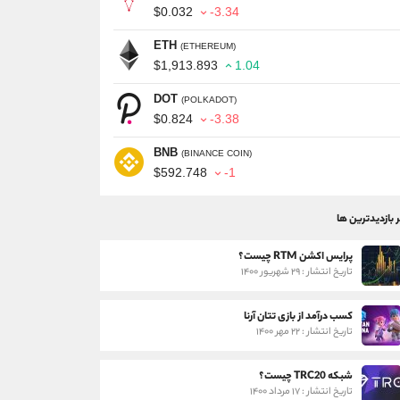
$0.032
-3.34
ETH
(ETHEREUM)
$1,913.893
1.04
DOT
(POLKADOT)
$0.824
-3.38
BNB
(BINANCE COIN)
$592.748
-1
ر بازدیدترین ها
پرایس اکشن RTM چیست؟
تاریخ انتشار : ۲۹ شهریور ۱۴۰۰
کسب درآمد از بازی تتان آرنا
تاریخ انتشار : ۲۲ مهر ۱۴۰۰
شبکه TRC20 چیست؟
تاریخ انتشار : ۱۷ مرداد ۱۴۰۰