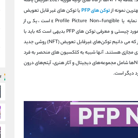
صدها هزار یا حتی میلیون‌ها دلار به فروش می‌رسند. علاقه به NFTها از ماه های اولیه فوریه 2021 افزایش یافته
توکن های PFP
یا توکن های غیر قابل تعویض
عکس نمایه هستند. PFP که مخفف «عکس نمایه یا Profile Picture Non-fungible» است، یکی از
محبوب‌ترین انواع NFT است. قبل از هر بحثی در مورد چیستی و معرفی توکن های PFP بدیهی است که باید با
یک مرور کلی از مبانی NFT داشته باشیم. همانطور که می دانیم توکن‌های غیرقابل تعویض (NFT) روشی جدید
نیای مجازی هستند. آنها شبیه به کلکسیون های منحصر به فرد
هستند، البته به شکل دیجیتال. نمونه‌های رایج NFTها شامل مجموعه‌های دیجیتال و آثار هنری، آیتم‌های درون
رد دیگر است.
پ