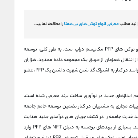
معرفی انواع توکن های بی همتا
را مطالعه نمایید.
یکی از مهمترین تفاوت های NFT های معمولی و توکن های PFP مکانیسم دراپ است. به طور کلی، توسعه
 از انتقال همزمان از طریق یک مجموعه داده محدود، هزاران
PFP را حذف می کنند. در نتیجه، مالکان PFP می توانند در کنار به اشتراک گذاشتن شهرت داشتن یک PFP، عضو
مکاناتی برای چشم اندازهای جدید در نوآوری ساخت برند معرفی شده است.
 توکن های PFP برای ارائه تجربیات مجازی به مشتریان در کنار تضمین توسعه جامع جامعه
 قدرت جامعه را در کشف جریان های درآمدی جدید هدایت
کنند و در نتیجه اقتصاد NFT آینده را تقویت کنند. بسیاری از برندهای برجسته به دنیای NFT های PFP وارد