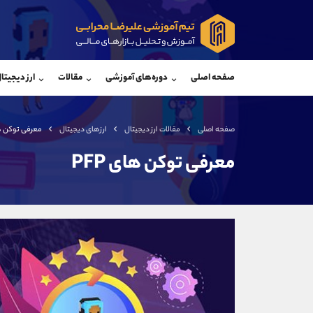
پشتیبان فروش
پشتی
(محسن یزدی)
صفحه اصلی
دوره‌های آموزشی
مقالات
ارز دیجیتا
موبایل
09304891085
موبایل
واتساپ
شروع گفتگو
واتساپ
تلگرام
@Armteam_admin_103
تلگرام
صفحه اصلی
مقالات ارز دیجیتال
ارزهای دیجیتال
معرفی توکن های
داخلی
103
داخلی
معرفی توکن های PFP
اطلاعات تماس
(دفتر فروش)
تلفن
تلفن
بدون پیش شماره
اینستاگرام
کانال تلگرام
کانال بله