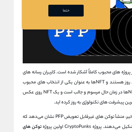
حتما
PF با ظهور بسیاری از پروژه های محبوب کاملاً آشکار شده است. کاربران رسانه های
اجتماعی به دنبال تصاویر نمایه متمایز، جذاب و مد روز هستند و NFTها به عنوان یکی از انتخاب های محبوب
برای PFPها ظاهر شده اند. اما چگونه؟ مالکیت NFTها در زمان حال مرسوم و جالب است و یک NFT روی عکس
ین پیشرفت های تکنولوژی به روز کرده اید.
آیا روند NFTهای PFP به طور ناگهانی شروع شد؟ خیر، منشأ توکن ‌های غیرقابل تعویض PFP نشان می‌دهد که
وژه CryptoPunks اولین پروژه
توکن های