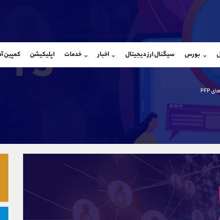
بان فروش
پشتیبان فروش
(ایمان پوراسماعیلی)
(فائزه تهرانی)
ل
بورس
سیگنال ارز دیجیتال
اخبار
خدمات
اپلیکیشن
کمپین آ
09927779040
موبایل
9101364784
شروع گفتگو
واتساپ
شروع گفتگ
@Armteam_admin_por
تلگرام
Armteam_admin_104
 PFP
107
داخلی
04