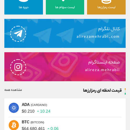
لیست رمزارزها
لیست سهام ها
دوره ها
کانال تلگرام
alirezamehrabi_com
صفحه اینستاگرام
alireza.mehrabii
قیمت لحظه ای رمزارزها
مشاهده همه
ADA
(CARDANO)
$0.210
10.24
BTC
(BITCOIN)
$64,680.461
0.06