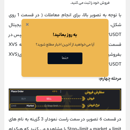
فروش خود را ثبت می کنید.
با توجه به تصویر بالا، برای انجام معاملات ( در قسمت 1 روی
×
شکل، سمت چپ، روی علامت فلش کوچک کنار ارز دیجیتال
به روز بمانید!
BTC/USDT کلیک کنید تا گزینه ها برایتان باز شود و سپس در
قسمت Search بنویسید XVS)؛ مثلا اگر قصد دارید که XVS
آیا می‌خواهید از آخرین اخبار مطلع شوید؟
بفروشید و در ازای آن ارز دیجیتال تتر بخرید باید گزینه ی(XVS
حتما
/USDT) را انتخاب کنید.
مرحله چهارم:
در قسمت 6 تصویر، در سمت راست نمودار، 3 گزینه به نام های
limit و market و Stop-limit را مشاهده می کنید که هرکدام