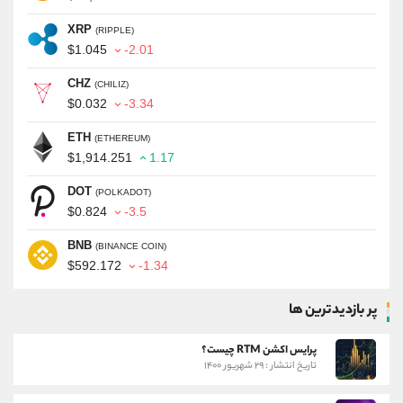
XRP
(RIPPLE)
$1.045
-2.01
CHZ
(CHILIZ)
$0.032
-3.34
ETH
(ETHEREUM)
$1,914.251
1.17
DOT
(POLKADOT)
$0.824
-3.5
BNB
(BINANCE COIN)
$592.172
-1.34
پر بازدیدترین ها
پرایس اکشن RTM چیست؟
تاریخ انتشار : ۲۹ شهریور ۱۴۰۰