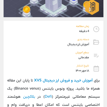
موبایل
09101364784
واتساپ
شروع گفتگو
تلگرام
@Armteam_admin_104
داخلی
104
زمان مطالعه
4 دقیقه
پشتیبان فروش
(یوسف فرخنده)
دسته بندی
موبایل
09194198792
آموزش ارز دیجیتال
واتساپ
شروع گفتگو
تلگرام
@Armteam_admin_33
سطح آموزش
مقدماتی
داخلی
118
تاریخ انتشار
۱۸ مهر ۱۴۰۰
اطلاعات تماس
(دفتر فروش)
تلفن
021-22021030
برای
آموزش خرید و فروش ارز دیجیتال XVS
تا پایان این مقاله
تلفن
021-22021040
همراه ما باشید. پروژه ونوس بایننس (Binance venus) یک
بدون پیش شماره
90001030
سیستم معاملاتی غیرمتمرکز (
Defi
) در
بلاکچین
هوشمند
اینستاگرام
@alireza.mehrabii
کانال تلگرام
@alirezamehrabi_com
اختصاصی بایننس است که امکان اعطا و دریافت وام و