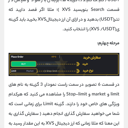
/USDT کلیک کنید تا گزینه ها برایتان باز شود و سپس در
قسمت Search بنویسید XVS )؛ مثلا اگر قصد دارید که
تتر(USDT) بدهید و در ازای آن ارز دیجیتالXVS بخرید باید گزینه
ی(XVS /USDT) را انتخاب کنید.
مرحله چهارم:
در قسمت 6 تصویر، در سمت راست نمودار، 3 گزینه به نام های
limit و market و Stop-limit را مشاهده می کنید که هرکدام
ویژگی های خاص خود را دارند. گزینه Limit برای زمانی است که
شما می خواهید سفارش گذاری انجام دهید ( سفارش گذاری به
این معنا که مثلا زمانی که ارز دیجیتال XVS به این مقدار رسید به