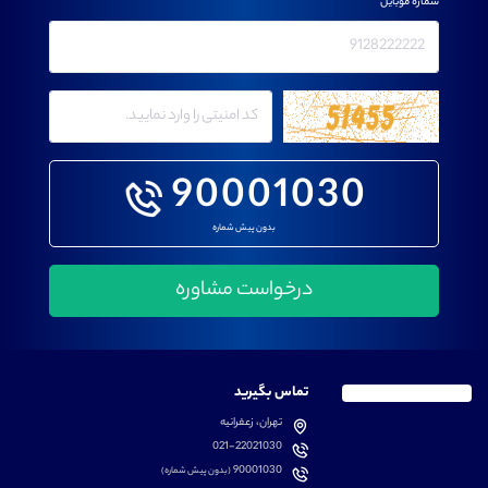
شماره موبایل
90001030
بدون پیش شماره
تماس بگیرید
تهران، زعفرانیه
021-22021030
90001030
(بدون پیش شماره)