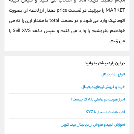
انجام دهید. گزینه Sell را انتخاب می کنید و سپس گزینه
MARKET را میزنید. در قسمت price مقدار ارز لحظه ای بصورت
اتوماتیک وارد می شود و در قسمت total ما مقدار ارزی را که می
خواهیم بفروشیم را وارد می کنیم و سپس دکمه Sell XVS را
می زنیم.
در این باره بیشتر بخوانید
انواع ارز دیجیتال
خرید و فروش ارزهای دیجیتال
احراز هویت دو عاملی یا 2FA چیست؟
احراز هویت مشتری یا KYC
آموزش خرید و فروش ارز دیجیتال بیت کوین