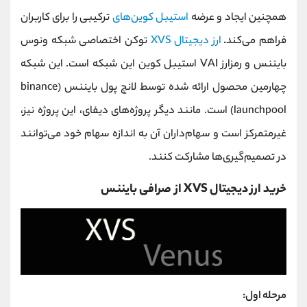
کانال بله
@alirezamehrabi_official
همچنین ایجاد و عرضه
استیبل کوین‌های
ترکیبی را برای کاربران
فراهم می‌کند
.
ارز دیجیتال XVS
توکن اختصاصی شبکه ونوس
بایننس و رمزارز VAI استیبل کوین این شبکه است. این شبکه
چهارمین محصول ارائه شده توسط لانچ پول بایننس (binance
launchpool) است. مانند دیگر پروژه‌های دیفای، این پروژه نیز،
غیرمتمرکز است و سهام‌داران آن به اندازه سهام خود می‌توانند
در تصمیم‌گیری‌ها مشارکت کنند.
خرید ارز دیجیتال XVS از صرافی بایننس
مرحله اول: