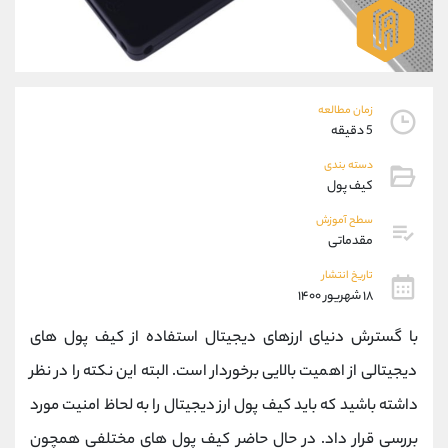
موبایل
09194198792
واتساپ
شروع گفتگو
تلگرام
@Armteam_admin_33
داخلی
118
زمان مطالعه
5 دقیقه
پشتیبان فروش
(فائزه تهرانی)
دسته بندی
موبایل
09101364784
کیف پول
واتساپ
شروع گفتگو
تلگرام
@Armteam_admin_104
سطح آموزش
مقدماتی
داخلی
104
تاریخ انتشار
۱۸ شهریور ۱۴۰۰
اطلاعات تماس
(دفتر فروش)
تلفن
021-22021030
با گسترش دنیای ارزهای دیجیتال استفاده از کیف پول های
تلفن
021-22021040
دیجیتالی از اهمیت بالایی برخوردار است. البته این نکته را در نظر
بدون پیش شماره
90001030
داشته باشید که باید کیف پول ارز دیجیتال را به لحاظ امنیت مورد
اینستاگرام
@alireza.mehrabii
کانال تلگرام
@alirezamehrabi_com
بررسی قرار داد. در حال حاضر کیف پول های مختلفی همچون