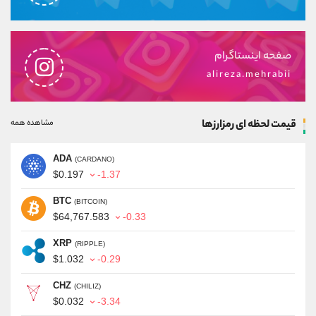
صفحه اینستاگرام
alireza.mehrabii
قیمت لحظه ای رمزارزها
مشاهده همه
ADA
(CARDANO)
$0.197
-1.37
BTC
(BITCOIN)
$64,767.583
-0.33
XRP
(RIPPLE)
$1.032
-0.29
CHZ
(CHILIZ)
$0.032
-3.34