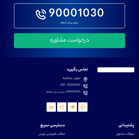
90001030
بدون پیش شماره
تماس بگیرید
تهران، زعفرانیه
021-22021030
90001030
(بدون پیش شماره)
پشتیبانی
دسترسی سریع
سوالات متداول
مطالب آموزشی بورس