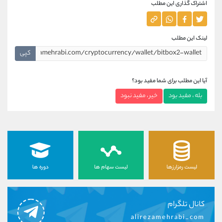
اشتراک گذاری این مطلب
لینک این مطلب
کپی
آیا این مطلب برای شما مفید بود؟
بله ، مفید بود
خیر ، مفید نبود
لیست رمزارزها
لیست سهام ها
دوره ها
کانال تلگرام
alirezamehrabi_com