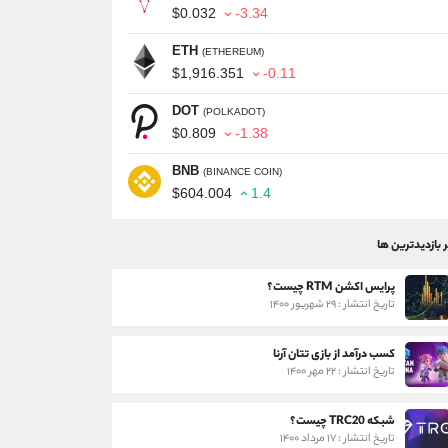
$0.032
-3.34
ETH
(ETHEREUM)
$1,916.351
-0.11
DOT
(POLKADOT)
$0.809
-1.38
BNB
(BINANCE COIN)
$604.004
1.4
ر بازدیدترین ها
پرایس اکشن RTM چیست؟
تاریخ انتشار : ۲۹ شهریور ۱۴۰۰
کسب درآمد از بازی تتان آرنا
تاریخ انتشار : ۲۲ مهر ۱۴۰۰
شبکه TRC20 چیست؟
تاریخ انتشار : ۱۷ مرداد ۱۴۰۰