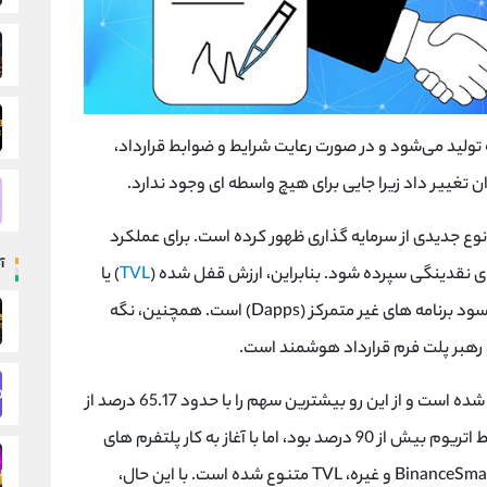
 تولید می‌شود و در صورت رعایت شرایط و ضوابط قرارداد،
وان تغییر داد زیرا جایی برای هیچ واسطه ای وجود ندارد.
 امور مالی غیرمتمرکز در سال 2020، نوع جدیدی از سرمایه گذاری ظهور کرده است. برای عملکرد
آ
TVL
) یا
Total Value Locked نشان دهنده تأثیر سرمایه بر سود برنامه های غیر متمرکز (Dapps) است. همچنین، نگه
اتریوم به عنوان خانه قراردادهای هوشمند شناخته شده است و از این رو بیشترین سهم را با حدود 65.17 درصد از
کل ارزش قفل شده در اختیار دارد. پیش از این تسلط اتریوم بیش از 90 درصد بود، اما با آغاز به کار پلتفرم های
دیگری مانند BinanceSmartChain، Tron، Avalanche، Solana و غیره، TVL متنوع شده است. با این حال،