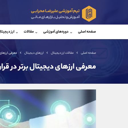
پشتیبان فروش
پشتی
(یوسف فرخنده)
صفحه اصلی
دوره‌های آموزشی
مقالات
ارز دیجیتا
موبایل
09194198792
موبایل
واتساپ
شروع گفتگو
واتساپ
تلگرام
@Armteam_admin_33
تلگرام
صفحه اصلی
مقالات ارز دیجیتال
ارزهای دیجیتال
معرفی ارزهای 
داخلی
118
داخلی
معرفی ارزهای دیجیتال برتر در ق
اطلاعات تماس
(دفتر فروش)
تلفن
تلفن
بدون پیش شماره
اینستاگرام
کانال تلگرام
کانال بله