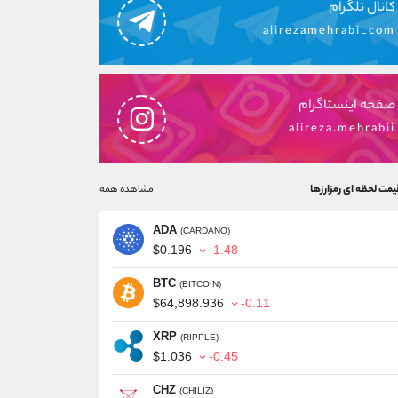
کانال تلگرام
alirezamehrabi_com
صفحه اینستاگرام
alireza.mehrabii
یمت لحظه ای رمزارزها
مشاهده همه
ADA
(CARDANO)
$0.196
-1.48
BTC
(BITCOIN)
$64,898.936
-0.11
XRP
(RIPPLE)
$1.036
-0.45
CHZ
(CHILIZ)