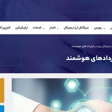
بان فروش
پشتیبان فروش
(فائزه تهرانی)
(ایمان پوراسماعیلی)
ل
بورس
سیگنال ارز دیجیتال
اخبار
خدمات
اپلیکیشن
کمپین آ
09101364784
موبایل
9927779040
شروع گفتگو
واتساپ
شروع گفتگ
@Armteam_admin_104
تلگرام
Armteam_admin_por
دیجیتال برتر در قراردادهای هوشمند
104
داخلی
07
راردادهای هوشمند