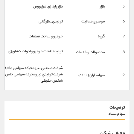
کانال بله
@alirezamehrabi_official
5
بازار
بازار پايه زرد فرابورس
6
موضوع فعالیت
تولیدی_بازرگانی
7
گروه
خودرو و ساخت قطعات
تولیدقطعات خودرو وادوات کشاورزی
8
محصولات و خدمات
شركت صنعتي نيرومحركه سهامی عام 80%
شركت توليدي نيرومحركه سهامی خاص 5%
9
سهامداران (عمده)
شخص حقيقی
توضیحات
سهام تشتاد
معرفی شرکت