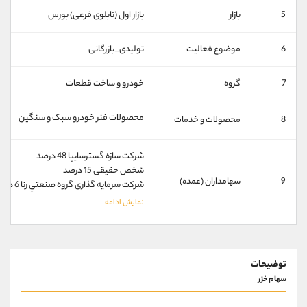
کانال بله
@alirezamehrabi_official
5
بازار
بازار اول (تابلوی فرعی) بورس
6
موضوع فعالیت
تولیدی_بازرگانی
7
گروه
خودرو و ساخت قطعات
محصولات فنر خودرو سبک و سنگین
8
محصولات و خدمات
شركت سازه گسترسايپا 48 درصد
شخص حقيقی 15 درصد
9
سهامداران (عمده)
شركت سرمايه گذاری گروه صنعتي رنا 6 درصد
توضیحات
سهام خزر