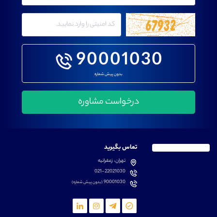
90001030
بدون پیش شماره
تماس بگیرید
تهران، زعفرانیه
021-22021030
90001030
(بدون پیش شماره)