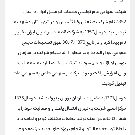
شركت سهامي عام تولیدي قطعات اتومبیل ايران در سال
1352بنام شركت صنعتي رضا تأسیس و در شهرستان مشهد به
ثبت رسید. درسال1357 به شركت قطعات اتومبیل ايران تغییر
نام پیدا كرد و در تاريخ30/7/1370 طبق تصمیمات مجمع
عمومي فوق العاده و به منظور ارائه سهام شركت در سازمان
بورس اوراق بهادار, سرمايه شركت ازيک میلیارد به سه میلیارد
ريال افزايش يافت و نوع شركت از سهامي خاص به سهامي عام
تبديل گرديد.
درسال1371به عضويت سازمان بورس پذيرفته شد. درسال1375
مركز اصلي شركت به تهران انتقال يافت و و فعالیت خود را با
شش كارخانه در زمینه تولید قطعات مختلف خودرو ادامه داد.
بلحاظ توسعه فعالیتها و انجام پروژه هاي جديد درنیمه دوم