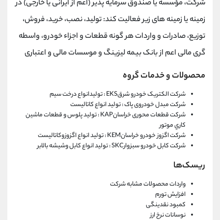
شرکت، مؤسسه یا صندوق سرمایه پذیر (اعم از ایرانی یا خارجی) در
زمینه یا زمینه های زیر فعالیت کند: تولید، نصب، خرید، فروش،
توزیع، صادرات و واردات هر گونه قطعات و اجزاء خودرو، واسطه
گری مالی اعم از بانک بیمه لیزینگ و موسسات مالی و اعتباری
محصولات و خدمات گروه
شرکت الکتریک خودرو شرقEKS : تولیدانواع درخت سیم
شرکت مبدل خودروی پاک : تولید انواع کاتالیست
شرکت قطعات محوری خراسانKAP : تولید پلوس و قطعات ماشين
كاري موتور
شرکت اگزوز خودرو خراسانKEM : تولید انواع اگزوزوکاتالیست
شرکت کابل خودرو سبزوارSKC : تولید انواع کابل وشیشه بالابر
ریسک‌ها
واردات محصولات مشابه شرکت
افزایش تورم
کمبود نقدینگی
نوسانات نرخ ارز