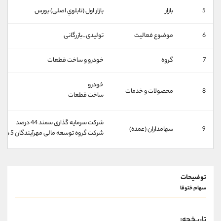
کانال بله
@alirezamehrabi_official
5
بازار
بازار اول (تابلوي اصلی) بورس
6
موضوع فعالیت
تولیدی_بازرگانی
7
گروه
خودرو و ساخت قطعات
خودرو
8
محصولات و خدمات
ساخت قطعات
شركت سرمايه گذاری سمند 44 درصد
9
سهامداران (عمده)
شركت گروه توسعه مالی مهرآيندگان 5 درصد
توضیحات
سهام ختوقا
تاریخچه: