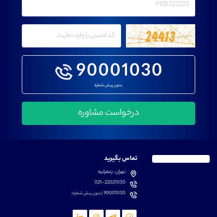
90001030
بدون پیش شماره
تماس بگیرید
تهران، زعفرانیه
021-22021030
90001030
(بدون پیش شماره)