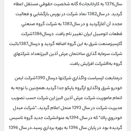
سال1376 به كارخانجات6 گانه شخصیت حقوقي مستقل اعطاء
گرديد. در سال1382 نماد شركت در بورس بازگشايي و فعالیت
مجدد آن آغازگرديد و در سال1383 به شركت گروه صنعتي
قطعات اتومبیل ايران تغییر نام يافت. درسال1386شركت
گازسیزصنعت شرق به اين گروه اضافه گرديد و درسال1387باثبت
شركت سرمايه گذاري ساختمان عرش آذين البرزتعداد شركتهاي
گروه به8شركت افزايش يافت.
درمتابعت ازسیاست واگذاري شركتها درسال 1390شركت ايمن
خودرو شرق واگذارو ازگروه ياپكو جدا گرديد.همچنین با توجه به
اتمام ماموريت شركت عرش آذين البرز اين شركت حسب تصويب
مديريت شركت در سال 1393 منحل اعلام گرديد.."شركت مبدل
خودروي پاك" كه در سال 1394به عنوانشركت جديد گروه تاسیس
گرديده بود در پايان سال 1396 به بهره برداري رسید.در سال 1396