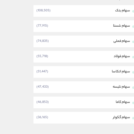
سهام بتک
(108,505)
سهام شستا
(77,915)
سهام فملی
(74,835)
سهام فولاد
(55,718)
سهام اتکاسا
(51,447)
سهام تلیسه
(47,433)
سهام کاما
(46,853)
سهام گکوثر
(36,165)