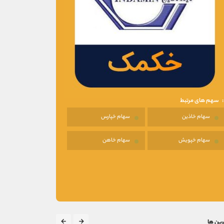
سهم های مرتبط
سهام خاذین
سهام خپارس
سهام خپویش
سهام خاهن
رین ها