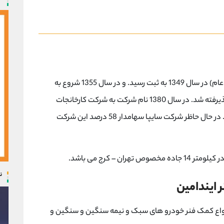
شرکت کارخانجات کمک فنرایندامین سایپا (سهامی عام) در سال 1349 به ثبت رسید. و در سال 1355 شروع به
فعالیت نمود. در سال 1375 در بورس اوراق بهادار پذیرفته شد. در سال 1380 نام شرکت به شرکت کارخانجات
کمک فنر ایندامین سایپا (سهامی عام) تغییر یافت. در حال حاظر شرکت سایپا سهامدار 58 درصد این شرکت
ن – کرج می باشد.
ن
ایندامین
نواع کمک فنر خودرو های سبک و نیمه سنگین و سنگین و