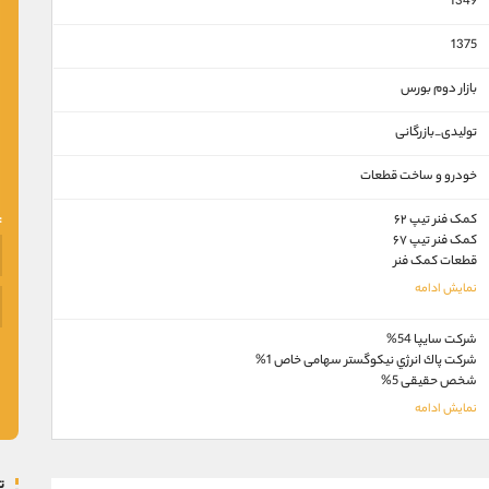
1349
1375
بازار دوم بورس
تولیدی_بازرگانی
خودرو و ساخت قطعات
کمک فنر تيپ ۶۲
کمک فنر تيپ ۶۷
قطعات کمک فنر
شركت سايپا 54%
شركت پاك انرژي نيكوگستر سهامی خاص 1%
شخص حقيقی 5%
ت