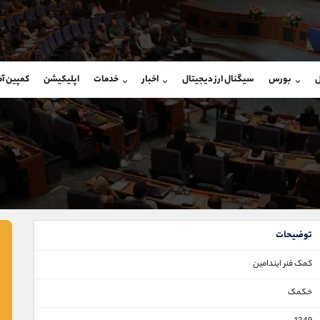
بان فروش
پشتیبان فروش
(فائزه تهرانی)
(یوسف فرخنده)
ل
بورس
سیگنال ارز دیجیتال
اخبار
خدمات
اپلیکیشن
کمپین آ
09101364784
موبایل
9194198792
شروع گفتگو
واتساپ
شروع گفتگ
@Armteam_admin_104
تلگرام
Armteam_admin_33
104
داخلی
8
توضیحات
کمک فنر ایندامین
خکمک