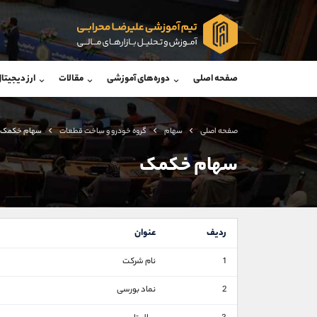
پشتیبان فروش
پشتی
(محسن یزدی)
صفحه اصلی
دوره‌های آموزشی
مقالات
ارز دیجیتا
موبایل
09304891085
موبایل
واتساپ
شروع گفتگو
واتساپ
تلگرام
@Armteam_admin_103
تلگرام
صفحه اصلی
سهام
گروه خودرو و ساخت قطعات
سهام خکمک
داخلی
103
داخلی
سهام خکمک
اطلاعات تماس
(دفتر فروش)
تلفن
تلفن
ردیف
عنوان
بدون پیش شماره
اینستاگرام
1
نام شرکت
کانال تلگرام
2
نماد بورسی
کانال بله