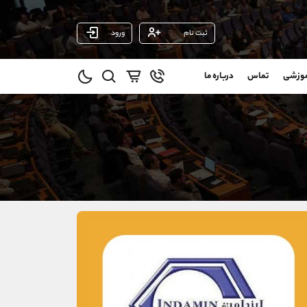
ثبت نام
ورود
پشتیبان فروش
(ایمان پوراسماعیلی)
موزشی
تماس
درباره ما
0
موبایل
09927779040
و
واتساپ
شروع گفتگو
@
تلگرام
@Armteam_admin_por
11
داخلی
107
021-22021030
021-22021040
90001030
@alireza.mehrabii
@alirezamehrabi_com
@alirezamehrabi_official