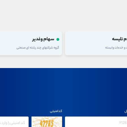
 وغدیر
سهام فولاد
های چند رشته ای صنعتی
گروه فلزات اساسی
ل
کدامنیتی