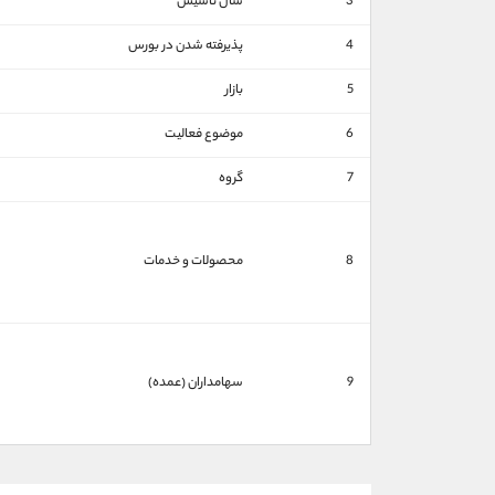
3
سال تاسیس
4
پذیرفته شدن در بورس
5
بازار
6
موضوع فعالیت
7
گروه
8
محصولات و خدمات
9
سهامداران (عمده)