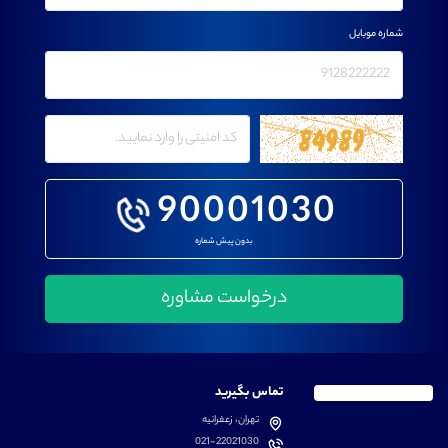
شماره موبایل
90001030
بدون پیش شماره
تماس بگیرید
تهران، زعفرانیه
021-22021030