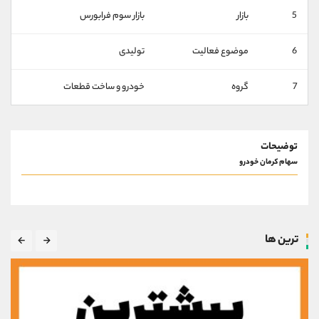
کانال بله
@alirezamehrabi_official
5
بازار
بازار سوم فرابورس
6
موضوع فعالیت
تولیدی
7
گروه
خودرو و ساخت قطعات
توضیحات
سهام کرمان خودرو
ترین ها