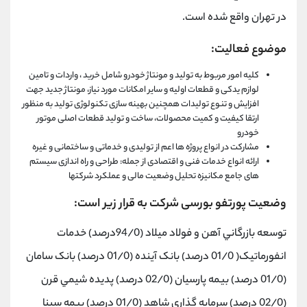
در تهران واقع شده است.
موضوع فعالیت:
کلیه امور مربوط به تولید و مونتاژ خودرو شامل خرید ، واردات و تامین
لوازم یدکی و قطعات اولیه و سایر امکانات مورد نیاز، مونتاژ جدید جهت
افزایش و تنوع تولیدات همچنین بهینه سازی تکنولوژی تولید به منظور
ارتقا کیفیت و کمیت محصولات، ساخت و تولید قطعات اصلی موتور
خودرو
مشارکت در انواع پروژه ها اعم از تولیدی و خدماتی و ساختمانی و غیره
ارائه انواع خدمات فنی و اقتصادی از جمله: طراحی و راه اندازی سیستم
های جامع مکانیزه تحلیل وضعیت مالی و عملکرد شرکتها
وضعیت پورتفو بورسی شرکت به قرار زیر است:
توسعه بازرگاني آهن و فولاد ميلاد (94/0درصد) خدمات
انفورماتيک( 01/0 درصد) بانک آينده (01/0 درصد) بانک سامان
(01/0 درصد) بيمه پارسيان (02/0 درصد) پديده شيمي قرن
(02/0 درصد) سرمايه گذاري شاهد (01/0 درصد) بيمه سينا