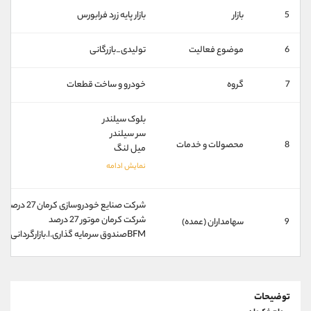
کانال بله
@alirezamehrabi_official
5
بازار
بازار پايه زرد فرابورس
6
موضوع فعالیت
تولیدی_بازرگانی
7
گروه
خودرو و ساخت قطعات
بلوک سیلندر
سر سیلندر
8
محصولات و خدمات
میل لنگ
شركت صنايع خودروسازی كرمان 27 درصد
شركت كرمان موتور 27 درصد
9
سهامداران (عمده)
BFMصندوق سرمايه گذاری.ا.بازارگردانی معيار 2 درصد
توضیحات