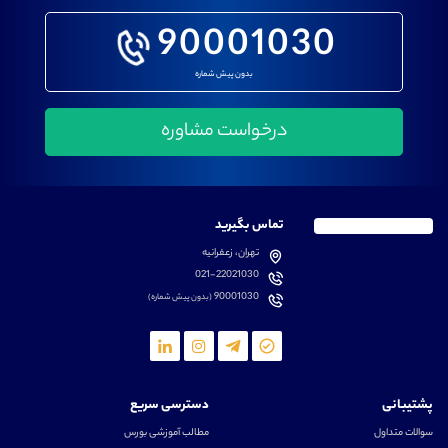
90001030
بدون پیش شماره
تماس بگیرید
تهران، زعفرانیه
021-22021030
90001030
(بدون پیش شماره)
پشتیبانی
دسترسی سریع
سوالات متداول
مطالب آموزشی بورس