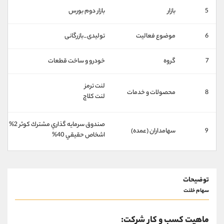
کانال بله
@alirezamehrabi_official
5
بازار
بازار دوم بورس
6
موضوع فعالیت
تولیدی_بازرگانی
7
گروه
خودرو و ساخت قطعات
لنت ترمز
8
محصولات و خدمات
لنت کلاچ
صندوق سرمايه گذاري مشترك كوثر 2%
9
سهامداران (عمده)
اشخاص حقيقي 40%
توضیحات
سهام خلنت
ماهیت کسب و کار شرکت: