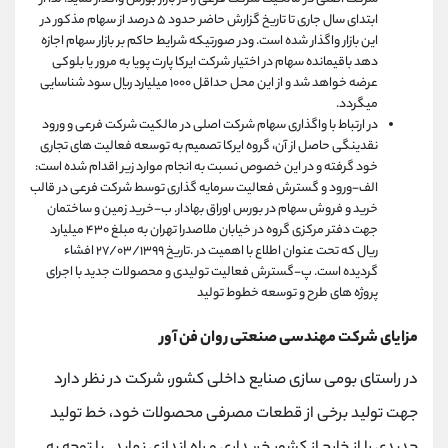
ابتدای سال جاری تا تاریخ گزارش حاضر حدود ۵ درصد از سهام مذکور در
این بازار واگذار شده است. ودر صورتیکه شرایط حاکم بر بازار سهام اجازه
دهد باقیمانده سهام در اختیار شرکت ایرکا پارت پویا به مرور یا بلوکی
عرضه خواهد شد و از این محل حداقل ۱۰۰۰ میلیارد ریال سود شناسایی
میگردد.
در ارتباط با واگذاری سهام شرکت اصلی در مالکیت شرکت فرعی و ورود
نقدینگی حاصل از آن، گروه ایرکا تصمیم به توسعه فعالیت های تجاری
خود گرفته و در این خصوص نسبت به انجام موارد زیر اقدام شده است:
الف-ورود و گسترش فعالیت سرمایه گذاری توسط شرکت فرعی در قالب
خرید و فروش سهام در بورس اوراق بهادار. ب-خرید زمین و ساختمان
جهت دفتر مرکزی گروه در خیابان ملاصدرا تهران به مبلغ ۴۳۰ میلیارد
ریال که تحت عنوان اطلاع با اهمیت در .تاریخ ۲۷/۰۳/۱۳۹۹ افشاء
گردیده است. پ-گسترش فعالیت تولیدی و محصولات جدید با اجرای
پروژه های طرح و توسعه خطوط تولید
مزایای شرکت مهندسی صنعتی روان فن آور
در راستای بومی سازی صنایع داخلی کشور، شرکت در نظر دارد
جهت تولید برخی از قطعات مصرفی محصولات خود، خط تولید