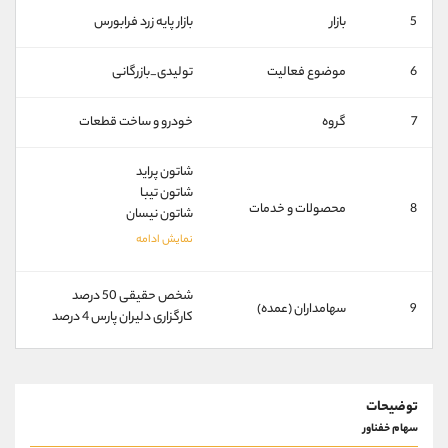
کانال بله
@alirezamehrabi_official
5
بازار
بازار پايه زرد فرابورس
6
موضوع فعالیت
تولیدی_بازرگانی
7
گروه
خودرو و ساخت قطعات
شاتون پراید
شاتون تیبا
8
محصولات و خدمات
شاتون نیسان
شخص حقیقی 50 درصد
9
سهامداران (عمده)
كارگزاری دليران پارس 4 درصد
توضیحات
سهام خفناور