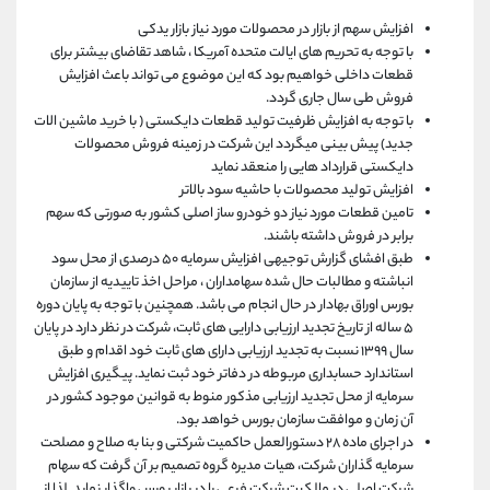
افزایش سهم از بازار در محصولات مورد نیاز بازار یدکی
با توجه به تحریم های ایالت متحده آمریکا ، شاهد تقاضای بیشتر برای
قطعات داخلی خواهیم بود که این موضوع می تواند باعث افزایش
فروش طی سال جاری گردد.
با توجه به افزایش ظرفیت تولید قطعات دایکستی ( با خرید ماشین الات
جدید) پیش بینی میگردد این شرکت در زمینه فروش محصولات
دایکستی قرارداد هایی را منعقد نماید
افزایش تولید محصولات با حاشیه سود بالاتر
تامین قطعات مورد نیاز دو خودرو ساز اصلی کشور به صورتی که سهم
برابر در فروش داشته باشند.
طبق افشای گزارش توجیهی افزایش سرمایه ۵۰ درصدی از محل سود
انباشته و مطالبات حال شده سهامداران ، مراحل اخذ تاییدیه از سازمان
بورس اوراق بهادار در حال انجام می باشد. همچنین با توجه به پایان دوره
۵ ساله از تاریخ تجدید ارزیابی دارایی های ثابت، شرکت در نظر دارد در پایان
سال ۱۳۹۹ نسبت به تجدید ارزیابی دارای های ثابت خود اقدام و طبق
استاندارد حسابداری مربوطه در دفاتر خود ثبت نماید. پیگیری افزایش
سرمایه از محل تجدید ارزیابی مذکور منوط به قوانین موجود کشور در
آن زمان و موافقت سازمان بورس خواهد بود.
در اجرای ماده ۲۸ دستورالعمل حاکمیت شرکتی و بنا به صلاح و مصلحت
سرمایه گذاران شرکت، هیات مدیره گروه تصمیم بر آن گرفت که سهام
شرکت اصلی در مالکیت شرکت فرعی را در بازار بورس واگذار نماید. لذا از