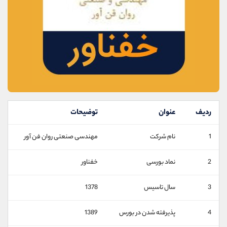
موبایل
09194198792
واتساپ
شروع گفتگو
تلگرام
@Armteam_admin_33
داخلی
118
پشتیبان فروش
(ایمان پوراسماعیلی)
موبایل
09927779040
واتساپ
شروع گفتگو
تلگرام
@Armteam_admin_por
ردیف
عنوان
توضیحات
داخلی
107
1
نام شرکت
مهندسی صنعتی روان فن آور
اطلاعات تماس
(دفتر فروش)
2
نماد بورسی
خفناور
تلفن
021-22021030
تلفن
021-22021040
3
سال تاسیس
1378
بدون پیش شماره
90001030
اینستاگرام
@alireza.mehrabii
4
پذیرفته شدن در بورس
1389
کانال تلگرام
@alirezamehrabi_com