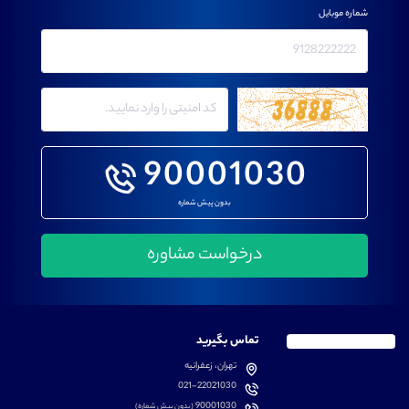
شماره موبایل
90001030
بدون پیش شماره
تماس بگیرید
تهران، زعفرانیه
021-22021030
90001030
(بدون پیش شماره)