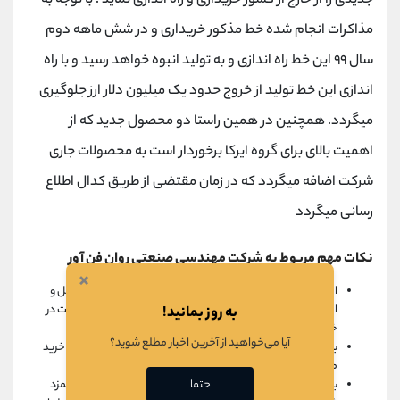
جدیدی را از خارج از کشور خریداری و راه اندازی نماید . با توجه به
مذاکرات انجام شده خط مذکور خریداری و در شش ماهه دوم
سال ۹۹ این خط راه اندازی و به تولید انبوه خواهد رسید و با راه
اندازی این خط تولید از خروج حدود یک میلیون دلار ارز جلوگیری
میگردد. همچنین در همین راستا دو محصول جدید که از
اهمیت بالای برای گروه ایرکا برخوردار است به محصولات جاری
شرکت اضافه میگردد که در زمان مقتضی از طریق کدال اطلاع
رسانی میگردد
نکات مهم مربوط به شرکت مهندسی صنعتی روان فن آور
×
افزایش فروش محصولات با سودآوری بالاتر ، تعمیق ساخت داخل و
افزایش سهم بازار قطعات یدکی از راهبردهای آتی مدیریت شرکت در
به روز بمانید!
خصوص تولید و فروش محصولات می باشد
آیا می‌خواهید از آخرین اخبار مطلع شوید؟
با توجه به افزایش نرخ ارز در سال جاری ، پیش بینی می شود نرخ خرید
مواد اولیه نیز بین ۲۰ الی ۲۵ درصد افزایش داشته باشد
حتما
با توجه به افزایش متوسط حدود ۲۶% هزینه های حقوق ودستمزد