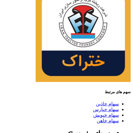
سهم های مرتبط
سهام خاذین
سهام خپارس
سهام خپویش
سهام خاهن