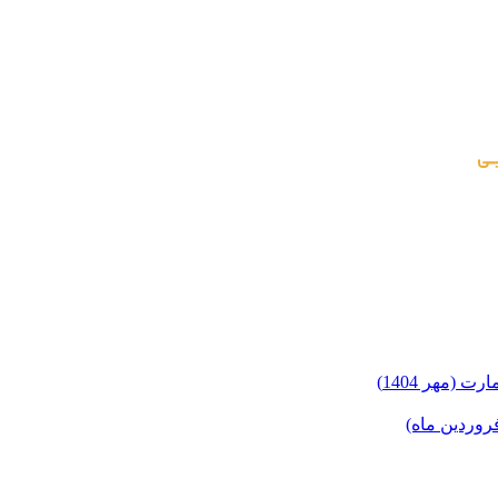
(مهر 1404)
روردین ماه)