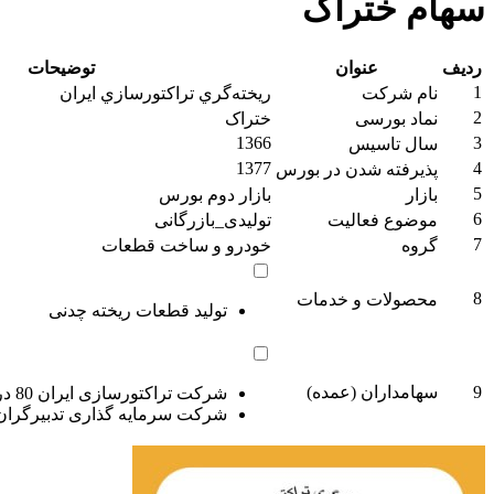
سهام ختراک
ردیف
عنوان
توضیحات
1
نام شرکت
ريخته‌گري‌ تراكتورسازي‌ ايران
2
نماد بورسی
ختراک
1366
3
سال تاسیس
1377
4
پذیرفته شدن در بورس
5
بازار
بازار دوم بورس
6
موضوع فعالیت
تولیدی_بازرگانی
7
گروه
خودرو و ساخت قطعات
8
محصولات و خدمات
تولید قطعات ریخته چدنی
9
سهامداران (عمده)
شركت تراكتورسازی ايران 80 درصد
شركت سرمايه گذاری تدبيرگران آتيه ا