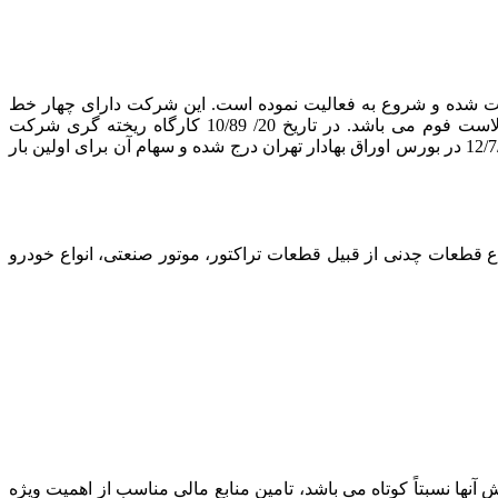
در اداره ثبت شرکتها و مالکیت صنعتی تبریز ثبت شده و شروع به فعالیت نموده است. این شرکت دارای چهار خط
قالبگیری تمام اتوماتیک برای تولید انواع قطعات چدنی درسایزهای کوچک، متوسط و بزرگ بوده و دارای یک خط ریخته گری به روش لاست فوم می باشد. در تاریخ 20/ 10/89 کارگاه ریخته گری شرکت
تراکتورسازی ارومیه نیز به این شرکت واگذار گردید که دارای یک خط قالبگیری اتوماتیک و تجهیزات مربوطه میباشد. شرکت در تاریخ 12/7/1377 در بورس اوراق بهادار تهران درج شده و سهام آن برای اولین بار
 قطعات چدنی از قبیل قطعات تراکتور، موتور صنعتی، انواع خودرو
ا نسبتاً کوتاه می باشد، تامین منابع مالی مناسب از اهمیت ویژه