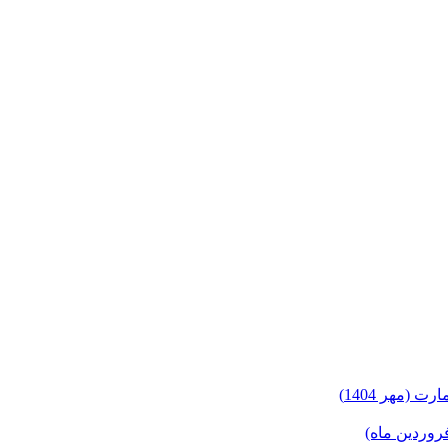
(مهر 1404)
روردین ماه)