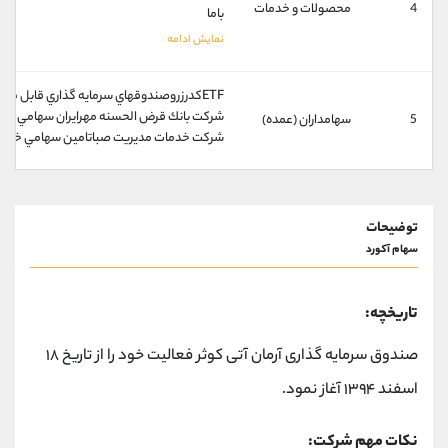
کانال بله
@alirezamehrabi_official
4
محصولات و خدمات
‫باما‬‬
ETFكدرزروصندوقهاي سرمايه گذاري قابل معامله 10%
شركت بانك قرض الحسنه مهرايران سهامي خاص 
5
سهامداران (عمده)
شركت خدمات مديريت صباتامين سهامي خاص 6
توضیحات
سهام آکورد
تاریخچه:
صندوق سرمایه گذاری آرمان آتی کوثر فعالیت خود را از تاریخ ۱۸
اسفند ۱۳۹۴ آغاز نمود.
نکات مهم شرکت: