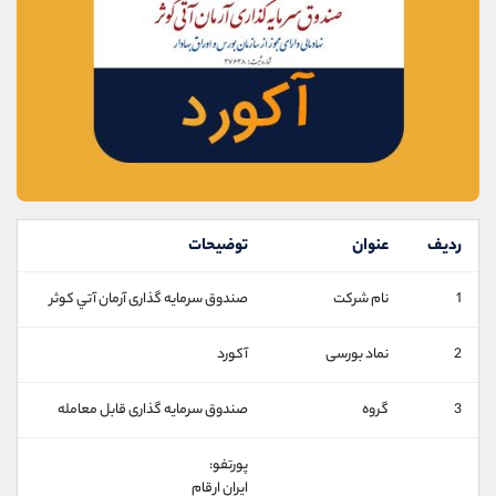
موبایل
09927779040
واتساپ
شروع گفتگو
تلگرام
@Armteam_admin_por
داخلی
107
پشتیبان فروش
(یوسف فرخنده)
موبایل
09194198792
واتساپ
شروع گفتگو
تلگرام
@Armteam_admin_33
ردیف
عنوان
توضیحات
داخلی
118
1
نام شرکت
صندوق سرمایه گذاری آرمان آتي كوثر
اطلاعات تماس
(دفتر فروش)
2
نماد بورسی
آکورد
تلفن
021-22021030
تلفن
021-22021040
3
گروه
صندوق سرمایه گذاری قابل معامله
بدون پیش شماره
90001030
اینستاگرام
@alireza.mehrabii
پورتفو:
کانال تلگرام
@alirezamehrabi_com
‫ايران ارقام‬‬