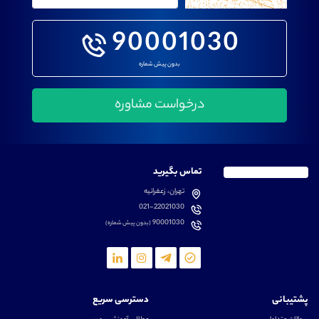
90001030
بدون پیش شماره
تماس بگیرید
تهران، زعفرانیه
021-22021030
90001030
(بدون پیش شماره)
پشتیبانی
دسترسی سریع