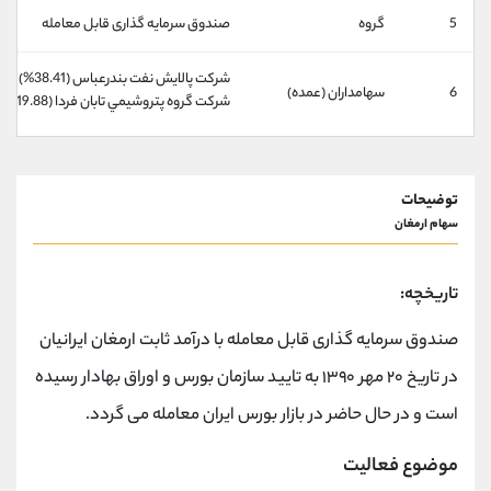
کانال بله
@alirezamehrabi_official
5
گروه
صندوق سرمایه گذاری قابل معامله
شركت پالايش نفت بندرعباس (38.41%)
6
سهامداران (عمده)
شركت گروه پتروشيمي تابان فردا (19.88%)
توضیحات
سهام ارمغان
تاریخچه:
صندوق سرمایه گذاری قابل معامله با درآمد ثابت ارمغان ایرانیان
در تاریخ ۲۰ مهر ۱۳۹۰ به تایید سازمان بورس و اوراق بهادار رسیده
است و در حال حاضر در بازار بورس ایران معامله می گردد.
موضوع فعالیت