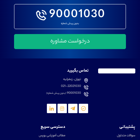
90001030
بدون پیش شماره
تماس بگیرید
تهران، زعفرانیه
021-22021030
90001030
(بدون پیش شماره)
پشتیبانی
دسترسی سریع
سوالات متداول
مطالب آموزشی بورس