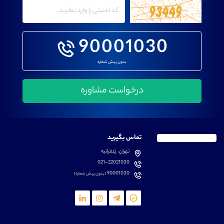
90001030
بدون پیش شماره
تماس بگیرید
تهران، زعفرانیه
021-22021030
90001030
(بدون پیش شماره)