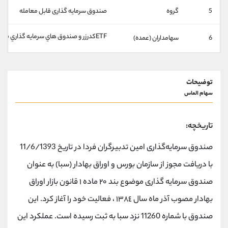
کانال بله
@alirezamehrabi_official
5
گروه
صندوق سرمایه گذاری قابل معامله
ETFكدرزر و صندوق هاي سرمايه گذاري قابل معامله (77.84%)
6
سهامداران (عمده)
توضیحات
سهام الماس
تاریخچه:
صندوق سرمایه‌گذاری امین تدبیرگران فردا در تاریخ 11/6/1393
با دریافت مجوز از سازمان بورس و اوراق بهادار (سبا) به عنوان
صندوق سرمایه گذاری موضوع بند ٢٠ ماده ١ قانون بازار اوراق
بهادار مصوب آذر ماه سال ١٣٨٤ ، فعالیت خود را آغاز کرد. این
صندوق با شماره 11260 نزد سبا به ثبت رسیده است. عملکرد این