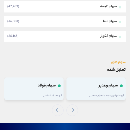
سهام تلیسه
(47,433)
سهام کاما
(46,853)
سهام گکوثر
(36,165)
سهم های
تحلیل شده
سهام وغدیر
سهام فولاد
گروه شرکتهای چند رشته ای صنعتی
گروه فلزات اساسی