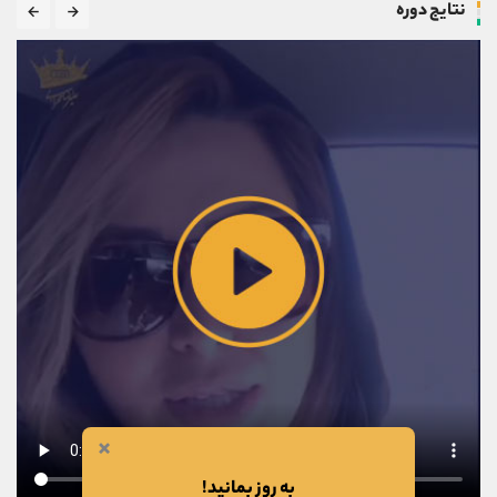
نتایج دوره
×
به روز بمانید!