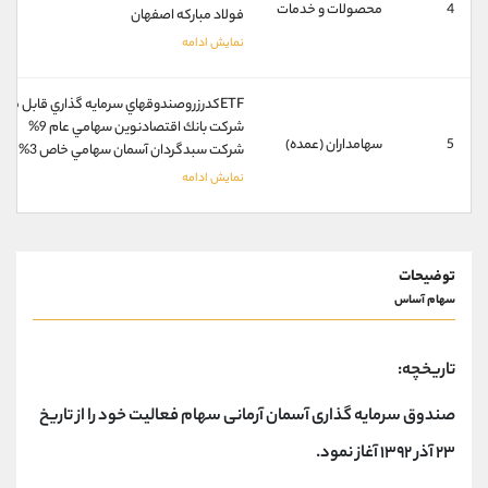
کانال بله
@alirezamehrabi_official
4
محصولات و خدمات
فولاد مبارکه اصفهان
ETFكدرزروصندوقهاي سرمايه گذاري قابل معامله 66%
شركت بانك اقتصادنوين سهامي عام 9%
5
سهامداران (عمده)
شركت سبدگردان آسمان سهامي خاص 3%
توضیحات
سهام آساس
تاریخچه:
صندوق سرمایه گذاری آسمان آرمانی سهام فعالیت خود را از تاریخ
۲۳ آذر ۱۳۹۲ آغاز نمود.