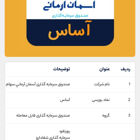
موبایل
09101364784
واتساپ
شروع گفتگو
تلگرام
@Armteam_admin_104
داخلی
104
پشتیبان فروش
(یوسف فرخنده)
موبایل
09194198792
واتساپ
شروع گفتگو
تلگرام
@Armteam_admin_33
ردیف
عنوان
توضیحات
داخلی
118
1
نام شرکت
صندوق سرمایه گذاری آسمان آرماني سهام
اطلاعات تماس
(دفتر فروش)
2
نماد بورسی
آساس
تلفن
021-22021030
تلفن
021-22021040
3
گروه
صندوق سرمایه گذاری قابل معامله
بدون پیش شماره
90001030
اینستاگرام
@alireza.mehrabii
پورتفو:
کانال تلگرام
@alirezamehrabi_com
سرمایه گذاری شفادارو