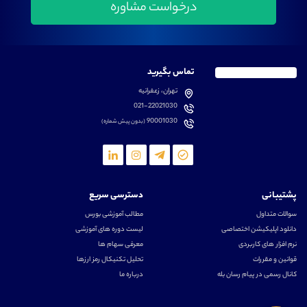
تماس بگیرید
تهران، زعفرانیه
021-22021030
90001030
(بدون پیش شماره)
پشتیبانی
دسترسی سریع
سوالات متداول
مطالب آموزشی بورس
دانلود اپلیکیشن اختصاصی
لیست دوره های آموزشی
نرم افزار های کاربردی
معرفی سهام ها
قوانین و مقررات
تحلیل تکنیکال رمز ارزها
کانال رسمی در پیام رسان بله
درباره ما