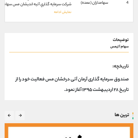
کانال بله
@alirezamehrabi_official
4
سهامداران (عمده)
شركت سرمايه گذاري آتيه انديشان مس سهامي عام
توضیحات
سهام آتیمس
تاریخچه:
صندوق سرمایه گذاری آرمان آتی درخشان مس فعالیت خود را از
تاریخ ۲۸ اردیبهشت ۱۳۹۵ آغاز نمود.
ترین ها