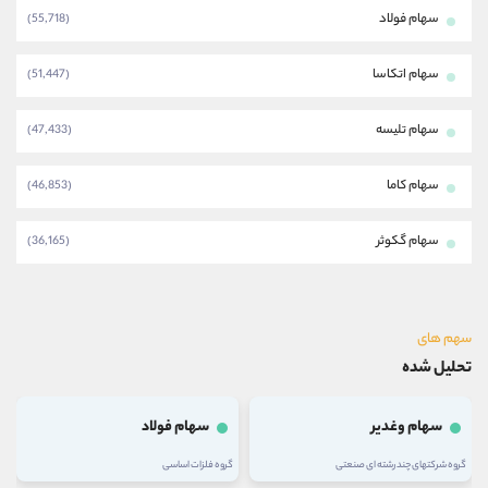
سهام فولاد
(55,718)
سهام اتکاسا
(51,447)
سهام تلیسه
(47,433)
سهام کاما
(46,853)
سهام گکوثر
(36,165)
سهم های
تحلیل شده
سهام وغدیر
سهام فولاد
گروه شرکتهای چند رشته ای صنعتی
گروه فلزات اساسی