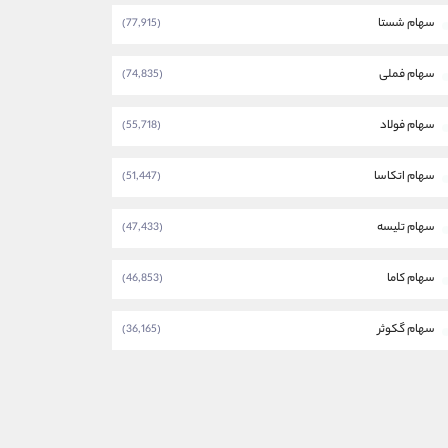
سهام شستا
(77,915)
سهام فملی
(74,835)
سهام فولاد
(55,718)
سهام اتکاسا
(51,447)
سهام تلیسه
(47,433)
سهام کاما
(46,853)
سهام گکوثر
(36,165)