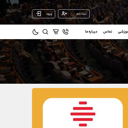
ثبت نام
ورود
پشتیبان فروش
(محسن یزدی)
موزشی
تماس
درباره ما
0
موبایل
09304891085
و
واتساپ
شروع گفتگو
@
تلگرام
@Armteam_admin_103
11
داخلی
103
021-22021030
021-22021040
90001030
@alireza.mehrabii
@alirezamehrabi_com
@alirezamehrabi_official