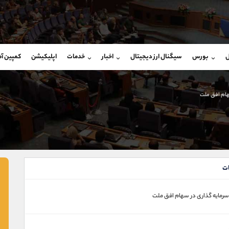
بان فروش
پشتیبان فروش
(ایمان پوراسماعیلی)
(یوسف فرخنده)
ل
بورس
سیگنال ارز دیجیتال
اخبار
خدمات
اپلیکیشن
کمپین آ
09927779040
موبایل
9194198792
شروع گفتگو
واتساپ
شروع گفتگ
@Armteam_admin_por
تلگرام
Armteam_admin_33
ام افق ملت
107
داخلی
8
ت
رمایه گذاری در سهام افق ملت