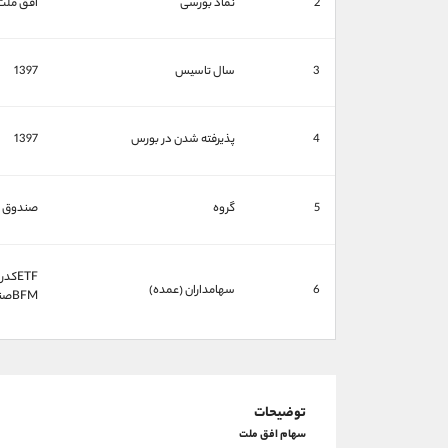
2
نماد بورسی
افق ملت
3
سال تاسیس
1397
4
پذیرفته شدن در بورس
1397
5
گروه
صندوق سر
ETFكدرزروصندوقهاي سرمايه گذاري قابل معامله (50.83%)
6
سهامداران (عمده)
BFMصندوق سرمايه گذاري.ا.بازارگرداني ملت (22.45%)
توضیحات
سهام افق ملت