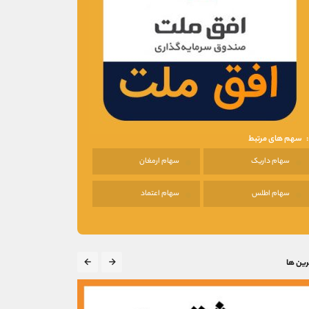
سهم های مرتبط
سهام داریک
سهام ارمغان
سهام اطلس
سهام اعتماد
رین ها