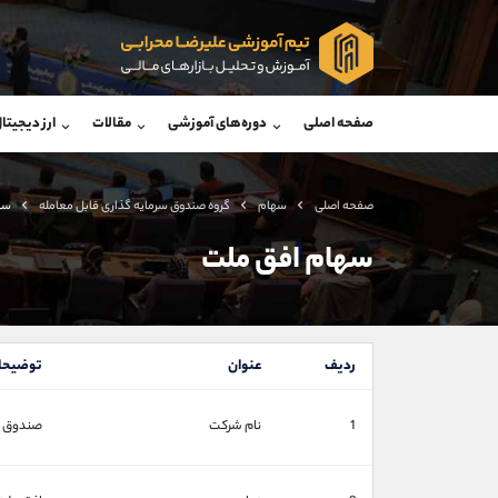
پشتیبان فروش
پشتی
(فائزه تهرانی)
صفحه اصلی
دوره‌های آموزشی
مقالات
ارز دیجیتا
موبایل
09101364784
موبایل
واتساپ
شروع گفتگو
واتساپ
تلگرام
@Armteam_admin_104
تلگرام
صفحه اصلی
سهام
گروه صندوق سرمايه گذاری قابل معامله
سه
داخلی
104
داخلی
سهام افق ملت
اطلاعات تماس
(دفتر فروش)
تلفن
تلفن
ردیف
عنوان
توضیحا
بدون پیش شماره
اینستاگرام
1
نام شرکت
صندوق س
کانال تلگرام
کانال بله