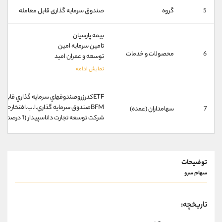
کانال بله
@alirezamehrabi_official
5
گروه
صندوق سرمایه گذاری قابل معامله
بيمه پارسيان
‫تامين سرمايه امين‬
6
محصولات و خدمات
توسعه و عمران اميد
ETFكدرزروصندوقهاي سرمايه گذاري قابل معامله (81 درصد)
BFMصندوق سرمايه گذاري.ا.ب.افتخارحافظ (3 درصد)
7
سهامداران (عمده)
شركت توسعه تجارت داناسپيدار (1 درصد)
توضیحات
سهام سرو
تاریخچه: