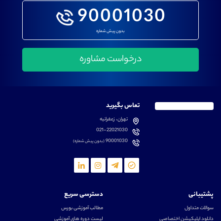
90001030
بدون پیش شماره
تماس بگیرید
تهران، زعفرانیه
021-22021030
90001030
(بدون پیش شماره)
پشتیبانی
دسترسی سریع
سوالات متداول
مطالب آموزشی بورس
دانلود اپلیکیشن اختصاصی
لیست دوره های آموزشی