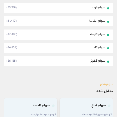
سهام فولاد
(55,718)
سهام اتکاسا
(51,447)
سهام تلیسه
(47,433)
سهام کاما
(46,853)
سهام گکوثر
(36,165)
سهم های
تحلیل شده
سهام ثباغ
سهام تلیسه
گروه انبوه سازی، املاک و مستغلات
گروه زراعت و خدمات وابسته