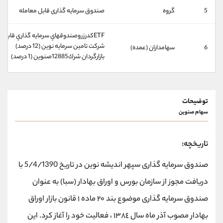
کانال بله
@alirezamehrabi_official
5
گروه
صندوق سرمایه گذاری قابل معامله
ETFكدرزروصندوقهاي سرمايه گذاري قابل معامله (83 درصد)
شركت تامين سرمايه نوين (12 درصد)
6
سهامداران (عمده)
بازارگردان شرك12885صنوين (1 درصد)
توضیحات
سهام صنوین
تاریخچه:
صندوق سرمایه گذاری سپهر اندیشه نوین در تاریخ 5/4/1390 با
دریافت مجوز از سازمان بورس و اوراق بهادار (سبا) به عنوان
صندوق سرمایه گذاری موضوع بند ٢٠ ماده ١ قانون بازار اوراق
بهادار مصوب آذر ماه سال ١٣٨٤ ، فعالیت خود را آغاز کرد. این