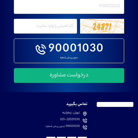
90001030
بدون پیش شماره
تماس بگیرید
تهران، زعفرانیه
021-22021030
90001030
(بدون پیش شماره)