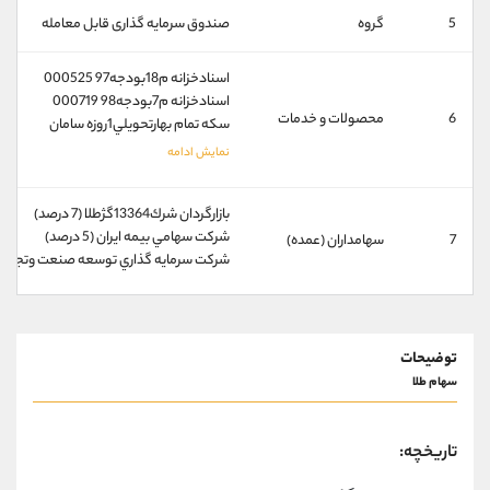
کانال بله
@alirezamehrabi_official
5
گروه
صندوق سرمایه گذاری قابل معامله
اسنادخزانه م18بودجه97 000525‬
‫اسنادخزانه م7بودجه98 000719‬
6
محصولات و خدمات
سكه تمام بهارتحويلي1روزه سامان
بازارگردان شرك13364گژطلا (7 درصد)
شركت سهامي بيمه ايران (5 درصد)
7
سهامداران (عمده)
شركت سرمايه گذاري توسعه صنعت وتجارت (5 درصد
توضیحات
سهام طلا
تاریخچه: