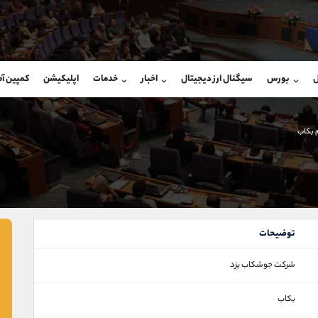
بان فروش
پشتیبان فروش
(یوسف فرخنده)
(فائزه تهرانی)
ل
بورس
سیگنال ارز دیجیتال
اخبار
خدمات
اپلیکیشن
کمپین آ
09194198792
موبایل
9101364784
شروع گفتگو
واتساپ
شروع گفتگ
@Armteam_admin_33
تلگرام
Armteam_admin_104
 بکاب
118
داخلی
04
توضیحات
شرکت جوشکاب یزد
بکاب