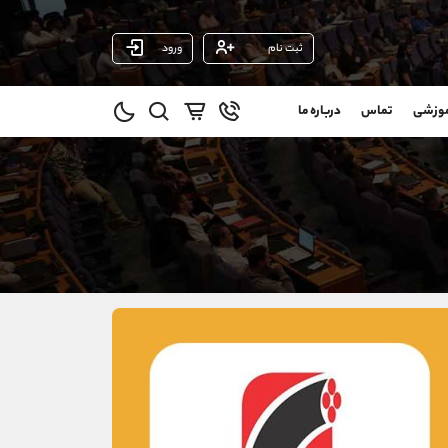
ثبت نام
ورود
پشتیبان فروش
(محسن یزدی)
موزشی
تماس
درباره ما
0
موبایل
09304891085
و
واتساپ
شروع گفتگو
@
تلگرام
@Armteam_admin_103
1
داخلی
103
021-22021030
021-22021040
90001030
@alireza.mehrabii
@alirezamehrabi_com
@alirezamehrabi_official