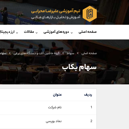
پشتیبان فروش
پشتی
(ایمان پوراسماعیلی)
صفحه اصلی
دوره‌های آموزشی
مقالات
ارز دیجیتا
موبایل
09927779040
موبایل
واتساپ
شروع گفتگو
واتساپ
تلگرام
@Armteam_admin_por
تلگرام
صفحه اصلی
سهام
گروه ماشين آلات و دستگاه‌های برقی
سهام
داخلی
107
داخلی
سهام بکاب
اطلاعات تماس
(دفتر فروش)
تلفن
تلفن
ردیف
عنوان
بدون پیش شماره
اینستاگرام
1
نام شرکت
کانال تلگرام
کانال بله
2
نماد بورسی