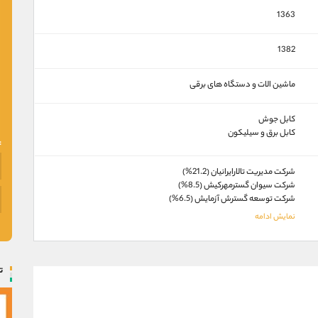
1363
1382
ماشین الات و دستگاه های برقی
کابل جوش
کابل برق و سيليکون
شركت مديريت تالارايرانيان (21.2%)
شركت سيوان گسترمهركيش (8.5%)
شركت توسعه گسترش آزمايش (6.5%)
ت