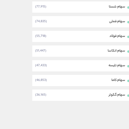
سهام شستا
(77,915)
سهام فملی
(74,835)
سهام فولاد
(55,718)
سهام اتکاسا
(51,447)
سهام تلیسه
(47,433)
سهام کاما
(46,853)
سهام گکوثر
(36,165)