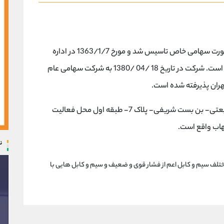
شرکت صنایع جوشکاب یزد درتاریخ 1363/1/7 به صورت سهامی خاص تاسیس شد و مورخ 1363/1/7 در اداره
ثبت شرکتها و مالکیت صنعتی تهران به ثبت رسیده است. شرکت در تاریخ 18 /04 /1380 به شرکت سهامی عام
نشانی مرکز اصلی شرکت در تهران: خیابان دکتر شریعتی- بن بست شریفی- پلاک 7- طبقه اول محل فعالیت
هاب واقع است.
ن
مختلف سیم و کابل اعم از فشار قوی و ضعیف و سیم و کابل هایی با