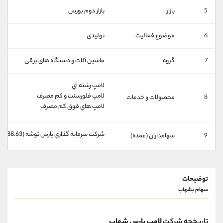
کانال بله
@alirezamehrabi_official
5
بازار
بازار دوم بورس
6
موضوع فعالیت
تولیدی
7
گروه
ماشین آلات و دستگاه های برقی
لامپ رشته اي
لامپ فلورسنت و کم مصرف
8
محصولات و خدمات
لامپ هاي فوق کم مصرف
شركت سرمايه گذاري پارس توشه (88.63%)
9
سهامداران (عمده)
توضیحات
سهام بشهاب
تاریخچه شرکت
لامپ پارس شهاب