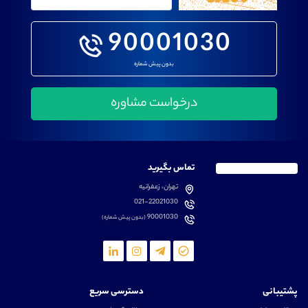
90001030
بدون پیش شماره
تماس بگیرید
تهران، زعفرانیه
021-22021030
90001030
(بدون پیش شماره)
پشتیبانی
دسترسی سریع