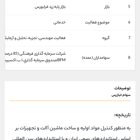
کانال بله
@alirezamehrabi_official
5
بازار
بازار پايه زرد فرابورس
6
موضوع فعالیت
خدماتی
7
گروه
فعاليت مهندسی، تجزيه، تحليل و آزمايش ف
شركت سرمايه گذاری فرهنگی (85 درصد)
8
سهامداران (عمده)
BFMصندوق سرمايه گذاري.ا.ب.اكسيرسودا (3 درصد)
توضیحات
سهام خبازرس
تاریخچه:
به منظور کنترل مواد اولیه و ساخت ماشین آالت و تجهیزات بر
اساس استانداردهای رسمی ایران و یا استانداردهای بین المللی