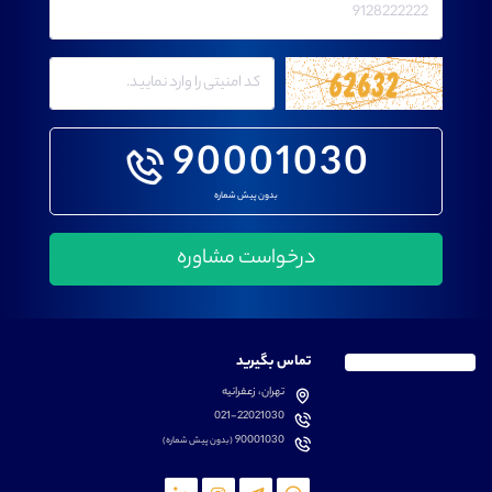
90001030
بدون پیش شماره
تماس بگیرید
تهران، زعفرانیه
021-22021030
90001030
(بدون پیش شماره)