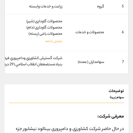
کانال بله
@alirezamehrabi_official
5
گروه
زراعت و خدمات وابسته
محصولات گاوداری (شیر)
محصولات گاوداری (دام)
6
محصولات و خدمات
محصولات باغی (پسته)
شركت گسترش كشاورزي ودامپروري فردوس پارس (
7
سهامداران (عمده)
بنيادمستضعفان انقلاب اسلامي (29 درصد)
توضیحات
سهام زبینا
معرفی شرکت:
در حال حاضر شرکت کشاورزی و دامپروری بینالود نیشابور جزء