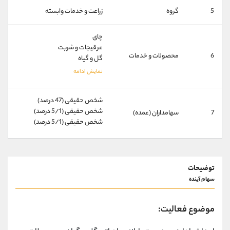
کانال بله
@alirezamehrabi_official
5
گروه
زراعت و خدمات وابسته
چای
عرقیجات و شربت
6
محصولات و خدمات
گل و گیاه
شخص حقیقی (47 درصد)
شخص حقیقی (5/1 درصد)
7
سهامداران (عمده)
شخص حقیقی (5/1 درصد)
توضیحات
سهام آینده
موضوع فعالیت: