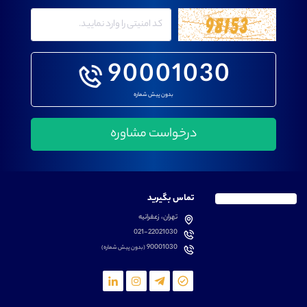
90001030
بدون پیش شماره
تماس بگیرید
تهران، زعفرانیه
021-22021030
90001030
(بدون پیش شماره)