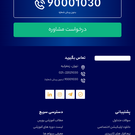
90001030
بدون پیش شماره
تماس بگیرید
تهران، زعفرانیه
021-22021030
90001030
(بدون پیش شماره)
پشتیبانی
دسترسی سریع
سوالات متداول
مطالب آموزشی بورس
دانلود اپلیکیشن اختصاصی
لیست دوره های آموزشی
نرم افزار های کاربردی
معرفی سهام ها