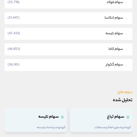
سهام فولاد
(55,718)
سهام اتکاسا
(51,447)
سهام تلیسه
(47,433)
سهام کاما
(46,853)
سهام گکوثر
(36,165)
سهم های
تحلیل شده
سهام ثباغ
سهام تلیسه
گروه انبوه سازی، املاک و مستغلات
گروه زراعت و خدمات وابسته