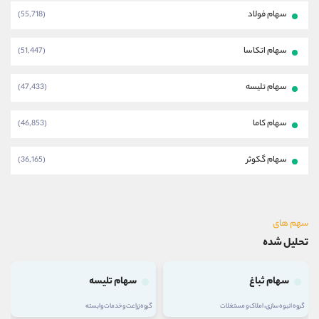
سهام فولاد
(55,718)
سهام اتکاسا
(51,447)
سهام تلیسه
(47,433)
سهام کاما
(46,853)
سهام گکوثر
(36,165)
سهم های
تحلیل شده
سهام ثباغ
سهام تلیسه
گروه انبوه سازی، املاک و مستغلات
گروه زراعت و خدمات وابسته