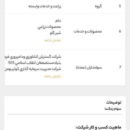
کانال بله
@alirezamehrabi_official
5
گروه
زراعت و خدمات وابسته
دام
محصولات زراعي
6
محصولات و خدمات
شير گاو
شركت گسترش كشاورزي ودامپروري فردوس پا
بنيادمستضعفان انقلاب اسلامي 15%
7
سهامداران (عمده)
شركت مديريت سرمايه گذاري كوثربهمن سها
توضیحات
سهام زمگسا
ماهیت کسب و کار شرکت: