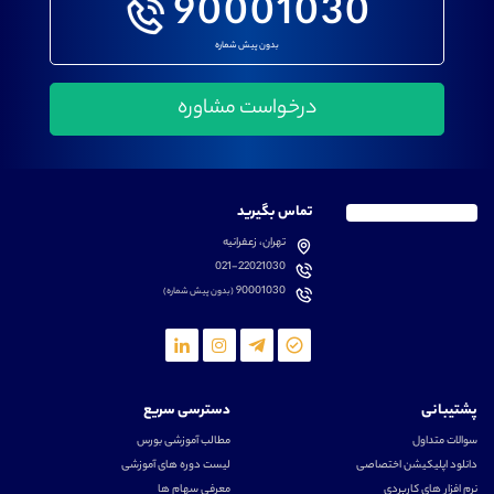
90001030
بدون پیش شماره
تماس بگیرید
تهران، زعفرانیه
021-22021030
90001030
(بدون پیش شماره)
پشتیبانی
دسترسی سریع
سوالات متداول
مطالب آموزشی بورس
دانلود اپلیکیشن اختصاصی
لیست دوره های آموزشی
نرم افزار های کاربردی
معرفی سهام ها