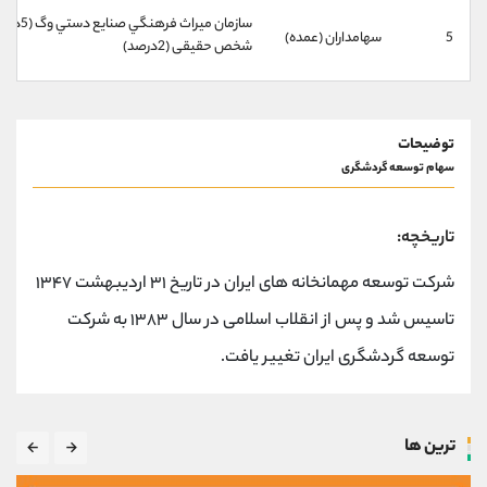
کانال بله
@alirezamehrabi_official
سازمان ميراث فرهنگي صنايع دستي وگ (5درصد)
5
سهامداران (عمده)
شخص حقیقی (2درصد)
توضیحات
سهام توسعه گردشگری
تاریخچه:
شرکت توسعه مهمانخانه های ایران در تاریخ ۳۱ اردیبهشت ۱۳۴۷
تاسیس شد و پس از انقلاب اسلامی در سال ۱۳۸۳ به شرکت
توسعه گردشگری ایران تغییر یافت.
ترین ها