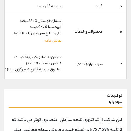
کانال بله
@alirezamehrabi_official
5
گروه
سرمایه گذاری ها
سيمان خوزستان 55/0 درصد
گروه مپنا 04/0 درصد
6
محصولات و خدمات
ملي صنايع مس ايران 01/0 درصد
سازمان اقتصادي كوثر (54 درصد)
شخص حقیقی( 3 درصد)
7
سهامداران (عمده)
صندوق سرمايه گذاري تدبيرگران فردا (5/1 درصد)
توضیحات
سهام وآوا
این شرکت از شرکتهای تابعه سازمان اقتصادی کوثر می باشد که
از تاریخ 5/2/1395 در زمینه خرید و فروش سهام فعالیت اصلی