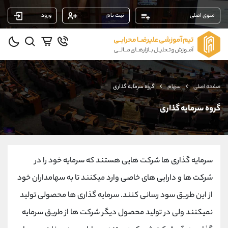
منوی اصلی
ثبت نام
ورود
پشتیبان فروش
(محسن یزدی)
موبایل
09304891085
واتساپ
شروع گفتگو
صفحه اصلی
سهام
گروه سرمایه گذاری
تلگرام
@Armteam_admin_103
داخلی
103
گروه سرمایه گذاری
پشتیبان فروش
(ایمان پوراسماعیلی)
موبایل
09927779040
سرمایه گذاری ها شرکت هایی هستند که سرمایه خود را در
واتساپ
شروع گفتگو
تلگرام
@Armteam_admin_por
شرکت ها و دارایی های خاصی وارد میکنند تا به سهامداران خود
داخلی
107
از این طریق سود رسانی کنند. سرمایه گذاری ها محصولی تولید
نمیکنند ولی در تولید محصول دیگر شرکت ها از طریق سرمایه
پشتیبان فروش
(فائزه تهرانی)