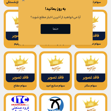
×
سهام اعتضاد غدیر
سهام پردازش اطلاعات
سهام خدمات بازنشستگی
به روز بمانید!
آیا می‌خواهید از آخرین اخبار مطلع شوید؟
حتما
سهام حافظ اعتماد
سهام توسعه مجاب
سهام زعیم
سهام سآذر
سهام صنایع امید
سهام مفتاح