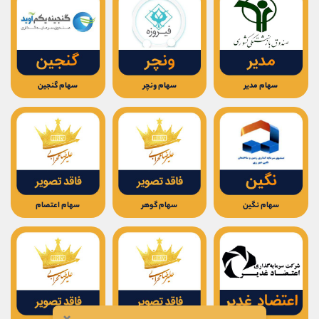
سهام مدیر
سهام ونچر
سهام گنجین
سهام نگین
سهام گوهر
سهام اعتصام