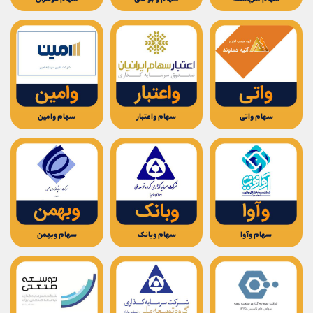
کانال بله
@alirezamehrabi_official
سهام واتی
سهام واعتبار
سهام وامین
سهام وآوا
سهام وبانک
سهام وبهمن