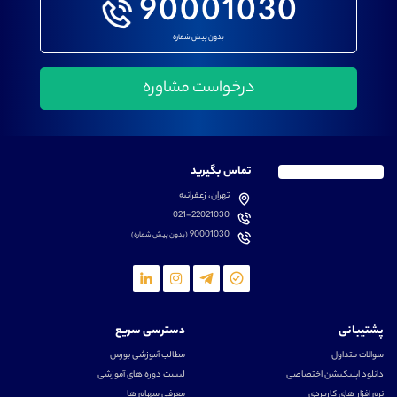
90001030
بدون پیش شماره
تماس بگیرید
تهران، زعفرانیه
021-22021030
90001030
(بدون پیش شماره)
پشتیبانی
دسترسی سریع
سوالات متداول
مطالب آموزشی بورس
دانلود اپلیکیشن اختصاصی
لیست دوره های آموزشی
نرم افزار های کاربردی
معرفی سهام ها