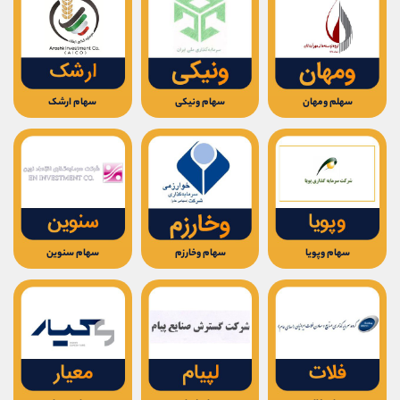
سهلم ومهان
سهام ونیکی
سهام ارشک
سهام وپویا
سهام وخارزم
سهام سنوین