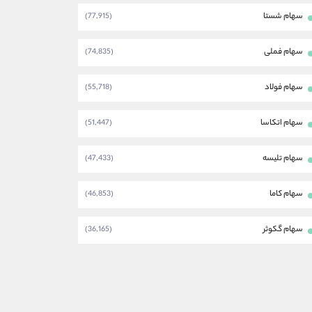
سهام شستا
(77,915)
سهام فملی
(74,835)
سهام فولاد
(55,718)
سهام اتکاسا
(51,447)
سهام تلیسه
(47,433)
سهام کاما
(46,853)
سهام گکوثر
(36,165)