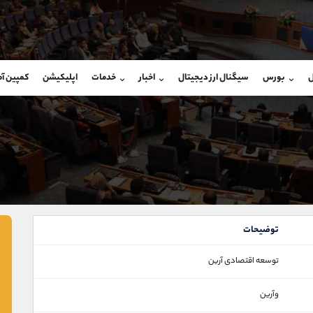
بان فروش
پشتیبان فروش
(ایمان پوراسماعیلی)
(محسن یزدی)
ل
بورس
سیگنال ارز دیجیتال
اخبار
خدمات
اپلیکیشن
کمپین آ
09927779040
موبایل
9304891085
شروع گفتگو
واتساپ
شروع گفتگ
@Armteam_admin_por
تلگرام
Armteam_admin_103
107
داخلی
03
توضیحات
توسعه اقتصادی آرین
وآرین