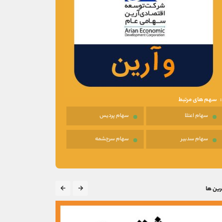
سهم های مرتبط
سهام اعتلا
سهام پردیس
سهام سدبیر
سهام سرچشمه
رین ها