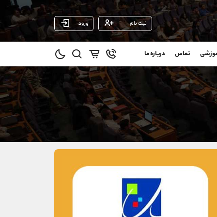
ثبت نام
ورود
پشتیبان فروش
(یوسف فرخنده)
موزشی
تماس
درباره ما
0
موبایل
09194198792
و
واتساپ
شروع گفتگو
@
تلگرام
@Armteam_admin_33
1
داخلی
118
021-22021030
021-22021040
90001030
@alireza.mehrabii
@alirezamehrabi_com
@alirezamehrabi_official