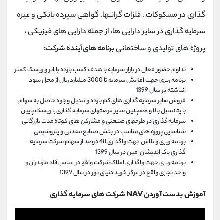
گذاری در مسکوکات ، فلزات گرانبها، گواهی سپرده بانکی و غیره
سرمایه گذاری در سایر دارایی ها، از جمله دارایی های فیزیکی ،
پروژه های تولیدی و ساختمانی
برنامه های آینده شرکت:
تداوم حضور فعال در بازار سرمایه با هدف کسب بازده بالاتر و ریسک کمتر
برنامه ریزی جهت افزایش سرمایه تا 3000 میلیارد ریال از محل سود
انباشته در سال 1399
فروش سایر سرمایه گذاری های کم بازده و تبدیل وجوه حاصل به سهام
با پتانسیل بالا و همچنین سایر فرصتهای سرمایه گذاری با ریسک پایین
سرمایه گذاری در طرحهای صنعتی و مشارکن های کوتاه مدت بازرگانی
شناسایی پروژه های مناسب در بخش صنایع معدنی و پتروشیمی
برنامه ریزی و تلاش جهت واگذاری 48 درصد از سهام شرکت سرمایه
گذاری پاک اندیشان امین در سال 1399
برنامه ریزی جهت واگذاری املاک شرکت واقع در عباس آباد مازندران و
واحد تجاری واقع در مرکز خرید دنیای نور در سال 1399
آموزش بدست آوردن NAV شرکت های سرمایه گذاری