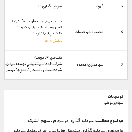
کانال بله
@alirezamehrabi_official
5
گروه
سرمایه گذاری ها
توليد نيروي برق دماوند 13/1 درصد
تامين سرمايه نوين 97/0 درصد
6
محصولات و خدمات
بانک دي 11/0 درصد
بانك دي (37 درصد)
شركت خدمات پشتيباني توسعه ديدارايرانيان (17 در
7
سهامداران (عمده)
شركت عمران ومسكن آباددي (8 درصد)
توضیحات
سهام و بو علی
موضوع فعالیت:
سرمایه گذاری در سهام ، سهم الشرکه ،
واحدهای سرمایه گذاری صندوق ها یا سایر اوراق بهادار سرمایه