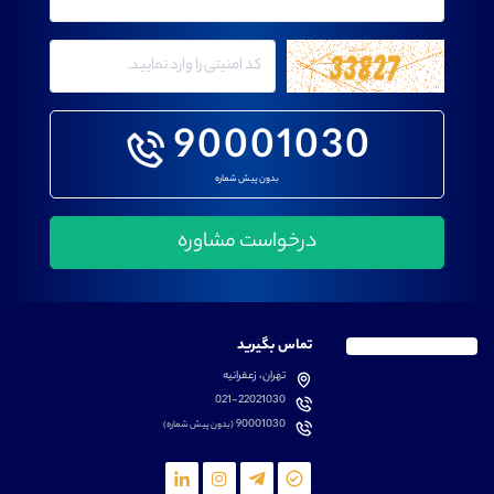
90001030
بدون پیش شماره
تماس بگیرید
تهران، زعفرانیه
021-22021030
90001030
(بدون پیش شماره)