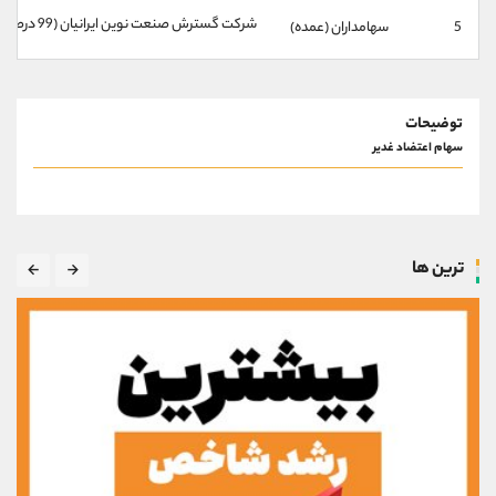
کانال بله
@alirezamehrabi_official
شركت گسترش صنعت نوين ايرانيان (99 درصد)
5
سهامداران (عمده)
توضیحات
سهام اعتضاد غدیر
ترین ها