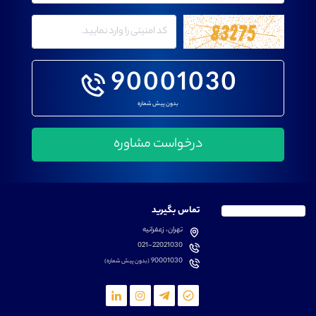
90001030
بدون پیش شماره
تماس بگیرید
تهران، زعفرانیه
021-22021030
90001030
(بدون پیش شماره)