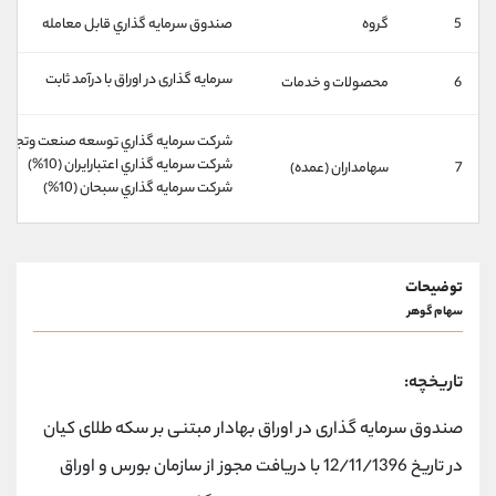
کانال بله
@alirezamehrabi_official
5
گروه
صندوق سرمايه گذاري قابل معامله
سرمایه گذاری در اوراق با درآمد ثابت
6
محصولات و خدمات
شركت سرمايه گذاري توسعه صنعت وتجارت (20%
شركت سرمايه گذاري اعتبارايران (10%)
7
سهامداران (عمده)
شركت سرمايه گذاري سبحان (10%)
توضیحات
سهام گوهر
تاریخچه:
صندوق سرمایه گذاری در اوراق بهادار مبتنی بر سکه طلای کیان
در تاریخ 12/11/1396 با دریافت مجوز از سازمان بورس و اوراق