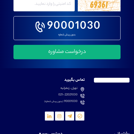
90001030
بدون پیش شماره
تماس بگیرید
تهران، زعفرانیه
021-22021030
90001030
(بدون پیش شماره)
پشتیبانی
دسترسی سریع